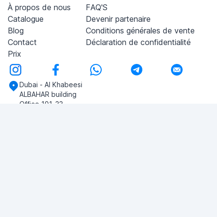
À propos de nous
FAQ'S
Catalogue
Devenir partenaire
Blog
Conditions générales de vente
Contact
Déclaration de confidentialité
Prix
Dubai - Al Khabeesi
ALBAHAR building
Office 101-33
+971-56-505-8555
Si vous avez des questions, écrivez-nous!