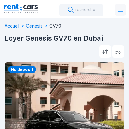
recherche
Accueil
Genesis
GV70
Loyer Genesis GV70 en Dubai
Priority
No deposit