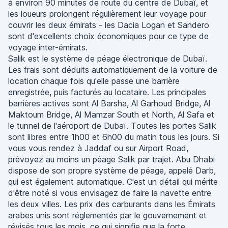
à environ 90 minutes de route du centre de Dubaï, et
les loueurs prolongent régulièrement leur voyage pour
couvrir les deux émirats - les Dacia Logan et Sandero
sont d'excellents choix économiques pour ce type de
voyage inter-émirats.
Salik est le système de péage électronique de Dubaï.
Les frais sont déduits automatiquement de la voiture de
location chaque fois qu'elle passe une barrière
enregistrée, puis facturés au locataire. Les principales
barrières actives sont Al Barsha, Al Garhoud Bridge, Al
Maktoum Bridge, Al Mamzar South et North, Al Safa et
le tunnel de l'aéroport de Dubaï. Toutes les portes Salik
sont libres entre 1h00 et 6h00 du matin tous les jours. Si
vous vous rendez à Jaddaf ou sur Airport Road,
prévoyez au moins un péage Salik par trajet. Abu Dhabi
dispose de son propre système de péage, appelé Darb,
qui est également automatique. C'est un détail qui mérite
d'être noté si vous envisagez de faire la navette entre
les deux villes. Les prix des carburants dans les Émirats
arabes unis sont réglementés par le gouvernement et
révisés tous les mois, ce qui signifie que la forte