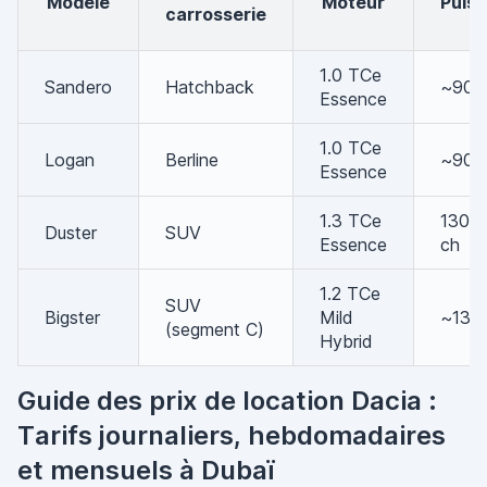
Modèle
Moteur
Puis
carrosserie
1.0 TCe
Sandero
Hatchback
~90 
Essence
1.0 TCe
Logan
Berline
~90 
Essence
1.3 TCe
130-
Duster
SUV
Essence
ch
1.2 TCe
SUV
Bigster
Mild
~130
(segment C)
Hybrid
Guide des prix de location Dacia :
Tarifs journaliers, hebdomadaires
et mensuels à Dubaï