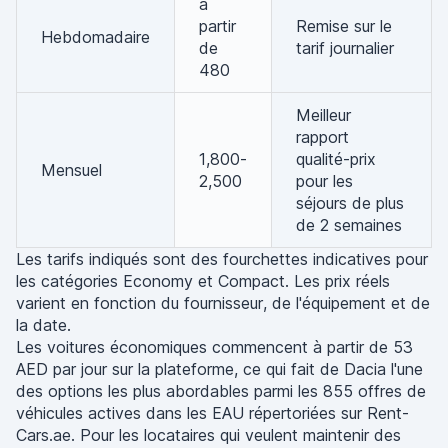
à
partir
Remise sur le
Hebdomadaire
de
tarif journalier
480
Meilleur
rapport
1,800-
qualité-prix
Mensuel
2,500
pour les
séjours de plus
de 2 semaines
Les tarifs indiqués sont des fourchettes indicatives pour
les catégories Economy et Compact. Les prix réels
varient en fonction du fournisseur, de l'équipement et de
la date.
Les voitures économiques commencent à partir de 53
AED par jour sur la plateforme, ce qui fait de Dacia l'une
des options les plus abordables parmi les 855 offres de
véhicules actives dans les EAU répertoriées sur Rent-
Cars.ae. Pour les locataires qui veulent maintenir des