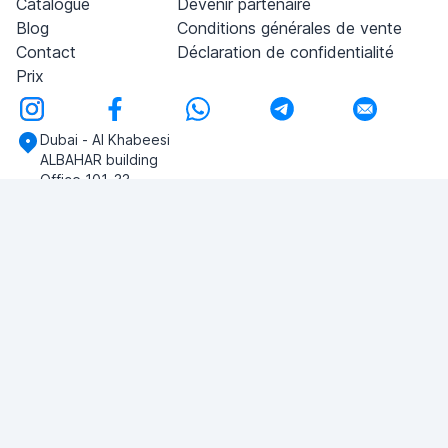
Catalogue
Devenir partenaire
Blog
Conditions générales de vente
Contact
Déclaration de confidentialité
Prix
Dubai - Al Khabeesi
ALBAHAR building
Office 101-33
+971-56-505-8555
Si vous avez des questions, écrivez-nous!
POSER UNE QUESTION