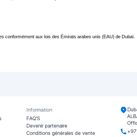
tées conformément aux lois des Émirats arabes unis (EAU) de Dubaï.
Duba
Information
ALB
s
FAQ'S
Offi
Devenir partenaire
+97
Conditions générales de vente