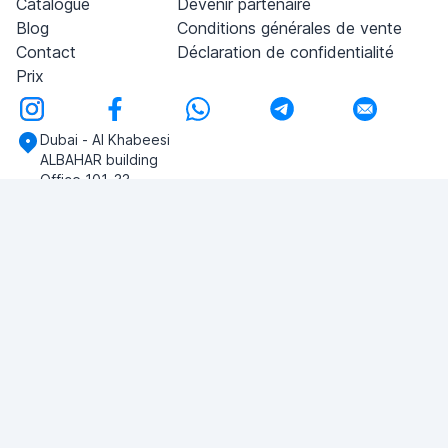
Catalogue
Devenir partenaire
Blog
Conditions générales de vente
Contact
Déclaration de confidentialité
Prix
Dubai - Al Khabeesi
ALBAHAR building
Office 101-33
+971-56-505-8555
Si vous avez des questions, écrivez-nous!
POSER UNE QUESTION