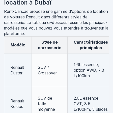
location à Dubaï
Rent-Cars.ae propose une gamme d'options de location
de voitures Renault dans différents styles de
carrosserie. Le tableau ci-dessous résume les principaux
modèles que vous pouvez vous attendre à trouver sur la
plateforme.
Style de
Caractéristiques
Modèle
carrosserie
principales
1.6L essence,
Renault
SUV /
option AWD, 7.8
Duster
Crossover
L/100km
SUV de
2.0L essence,
Renault
taille
CVT, 8.5
Koleos
moyenne
L/100km, 5 places