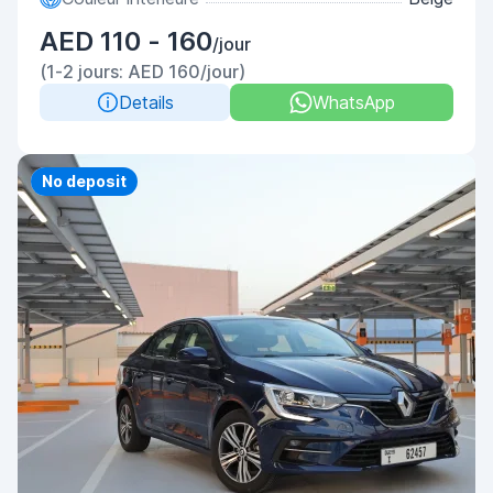
AED 110 - 160
/jour
(1-2 jours: AED 160/jour)
Details
WhatsApp
Priority
No deposit