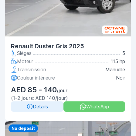
Renault Duster Gris 2025
Sièges
5
Moteur
115 hp
Transmission
Manuelle
Couleur intérieure
Noir
AED 85 - 140
/jour
(1-2 jours: AED 140/jour)
Details
WhatsApp
Priority
No deposit