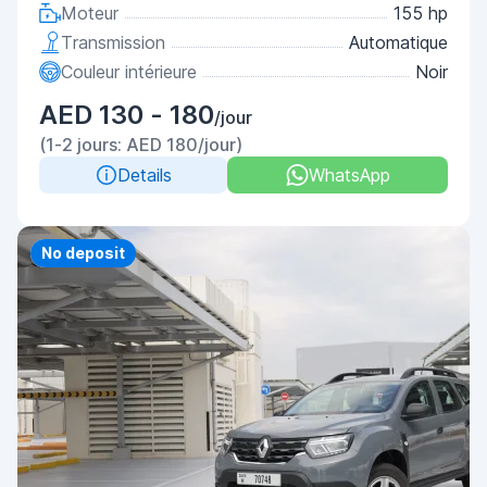
Moteur
155 hp
Transmission
Automatique
Couleur intérieure
Noir
AED 130 - 180
/jour
(1-2 jours: AED 180/jour)
Details
WhatsApp
Priority
No deposit