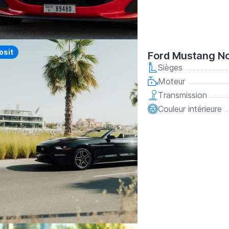
y
osit
Ford Mustang No
Sièges
Moteur
Transmission
Couleur intérieure