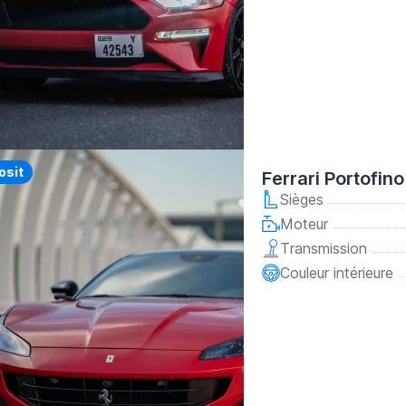
y
osit
Ferrari Portofi
Sièges
Moteur
Transmission
Couleur intérieure