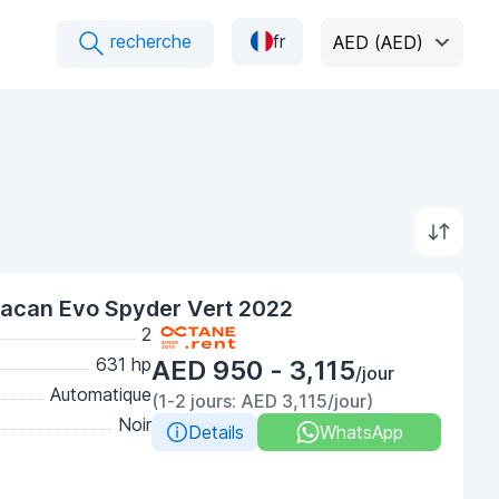
recherche
fr
AED (AED)
acan Evo Spyder Vert 2022
2
631 hp
AED 950 - 3,115
/jour
Automatique
(1-2 jours: AED 3,115/jour)
Noir
Details
WhatsApp