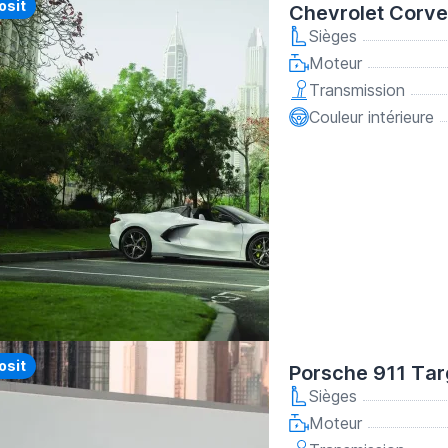
y
osit
Chevrolet Corve
Sièges
Moteur
Transmission
Couleur intérieure
y
osit
Porsche 911 Tar
Sièges
Moteur