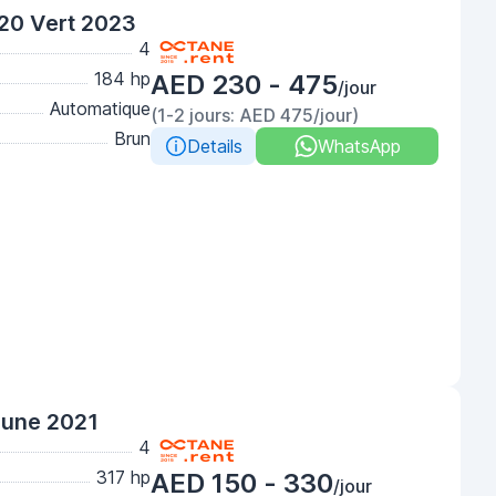
20 Vert 2023
4
184 hp
AED 230 - 475
/jour
Automatique
(1-2 jours: AED 475/jour)
Brun
Details
WhatsApp
aune 2021
4
317 hp
AED 150 - 330
/jour