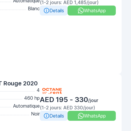
Automatique
(1-2 jours: AED 1,485/jour)
Blanc
Details
WhatsApp
T Rouge 2020
4
460 hp
AED 195 - 330
/jour
Automatique
(1-2 jours: AED 330/jour)
Noir
Details
WhatsApp