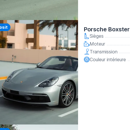
y
osit
Porsche Boxster
Sièges
Moteur
Transmission
Couleur intérieure