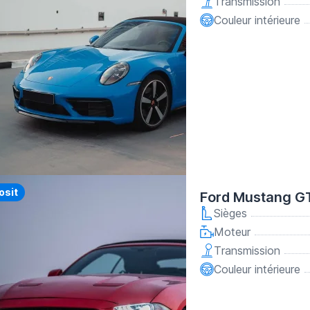
Transmission
Couleur intérieure
y
osit
Ford Mustang G
Sièges
Moteur
Transmission
Couleur intérieure