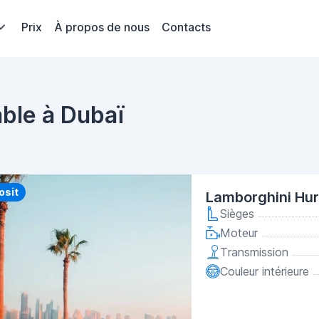
Prix
À propos de nous
Contacts
ble à Dubaï
y
osit
Lamborghini Hur
Sièges
Moteur
Transmission
Couleur intérieure