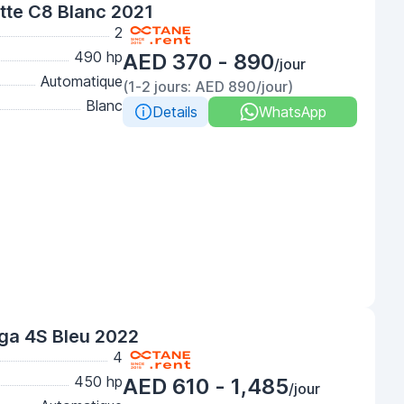
tte C8 Blanc 2021
2
490 hp
AED 370 - 890
/jour
Automatique
(1-2 jours: AED 890/jour)
Blanc
Details
WhatsApp
ga 4S Bleu 2022
4
450 hp
AED 610 - 1,485
/jour