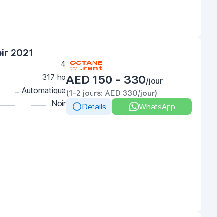
ir 2021
4
317 hp
AED 150 - 330
/jour
Automatique
(1-2 jours: AED 330/jour)
Noir
Details
WhatsApp