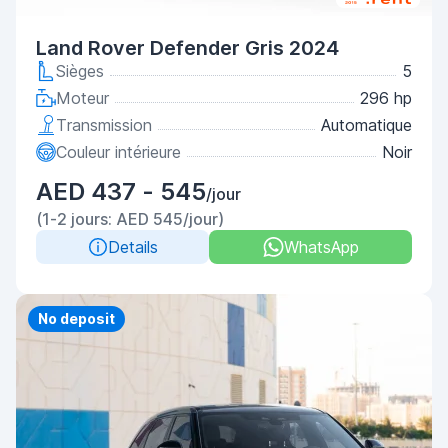
Land Rover Defender Gris 2024
Sièges
5
Moteur
296 hp
Transmission
Automatique
Couleur intérieure
Noir
AED 437 - 545
/jour
(1-2 jours: AED 545/jour)
Details
WhatsApp
Priority
No deposit