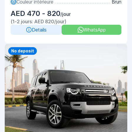
Couleur intérieure
Brun
AED 470 - 820
/jour
(1-2 jours: AED 820/jour)
Details
WhatsApp
Priority
No deposit