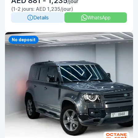
AED 881 - 1,235
/jour
(1-2 jours: AED 1,235/jour)
Details
WhatsApp
Priority
No deposit