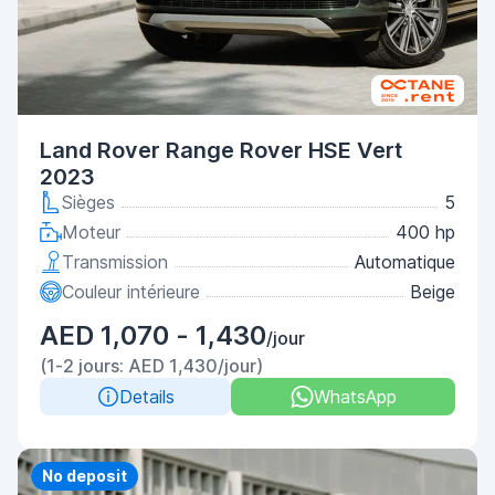
Land Rover Range Rover HSE Vert
2023
Sièges
5
Moteur
400 hp
Transmission
Automatique
Couleur intérieure
Beige
AED 1,070 - 1,430
/jour
(1-2 jours: AED 1,430/jour)
Details
WhatsApp
Priority
No deposit