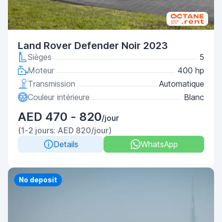
Land Rover Defender Noir 2023
Sièges
5
Moteur
400 hp
Transmission
Automatique
Couleur intérieure
Blanc
AED 470 - 820
/jour
(1-2 jours: AED 820/jour)
Details
WhatsApp
Priority
No deposit