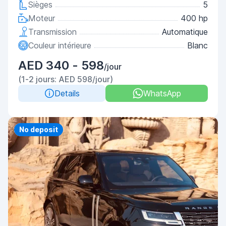
Sièges
5
Moteur
400 hp
Transmission
Automatique
Couleur intérieure
Blanc
AED 340 - 598
/jour
(1-2 jours: AED 598/jour)
Details
WhatsApp
Priority
No deposit