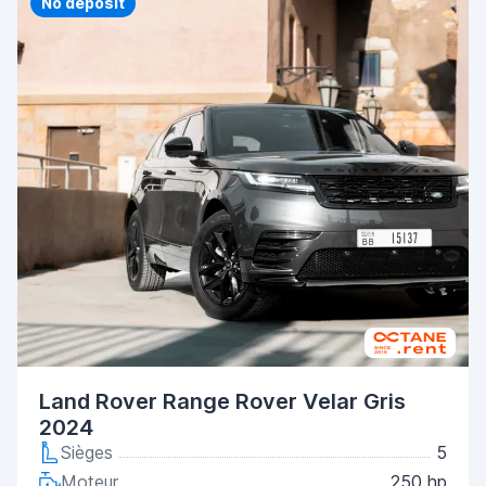
Priority
No deposit
Land Rover Range Rover Velar Gris
2024
Sièges
5
Moteur
250 hp