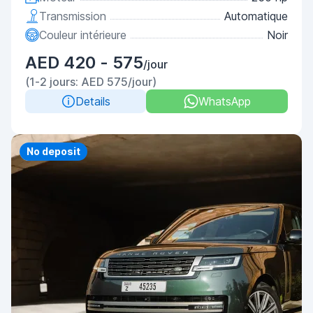
Transmission
Automatique
Couleur intérieure
Noir
AED 420 - 575
/jour
(1-2 jours: AED 575/jour)
Details
WhatsApp
Priority
No deposit