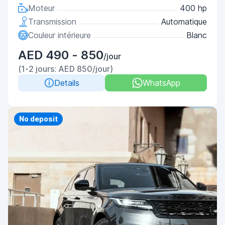
Moteur
400 hp
Transmission
Automatique
Couleur intérieure
Blanc
AED 490 - 850
/jour
(1-2 jours: AED 850/jour)
Details
WhatsApp
Priority
No deposit