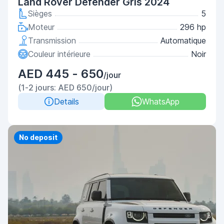
Land Rover Defender Gris 2024
Sièges
5
Moteur
296 hp
Transmission
Automatique
Couleur intérieure
Noir
AED 445 - 650
/jour
(1-2 jours: AED 650/jour)
Details
WhatsApp
No deposit