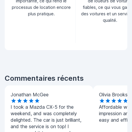
importante, ce qui rend le
de loueurs de voiture
processus de location encore
fiables, ce qui vous garan
plus pratique.
des voitures et un servic
qualité.
Commentaires récents
Jonathan McGee
Olivia Brooks
I took a Mazda CX-5 for the
Affordable whil
weekend, and was completely
impression and
delighted. The car is just brilliant,
easy and effici
and the service is on top! I