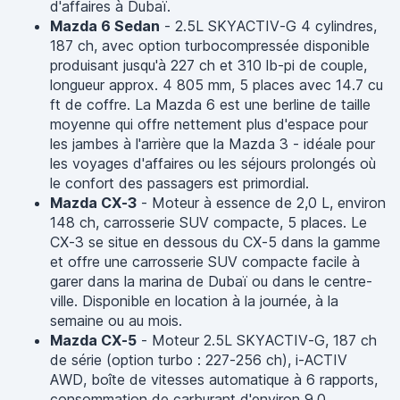
d'affaires à Dubaï.
Mazda 6 Sedan
- 2.5L SKYACTIV-G 4 cylindres,
187 ch, avec option turbocompressée disponible
produisant jusqu'à 227 ch et 310 lb-pi de couple,
longueur approx. 4 805 mm, 5 places avec 14.7 cu
ft de coffre. La Mazda 6 est une berline de taille
moyenne qui offre nettement plus d'espace pour
les jambes à l'arrière que la Mazda 3 - idéale pour
les voyages d'affaires ou les séjours prolongés où
le confort des passagers est primordial.
Mazda CX-3
- Moteur à essence de 2,0 L, environ
148 ch, carrosserie SUV compacte, 5 places. Le
CX-3 se situe en dessous du CX-5 dans la gamme
et offre une carrosserie SUV compacte facile à
garer dans la marina de Dubaï ou dans le centre-
ville. Disponible en location à la journée, à la
semaine ou au mois.
Mazda CX-5
- Moteur 2.5L SKYACTIV-G, 187 ch
de série (option turbo : 227-256 ch), i-ACTIV
AWD, boîte de vitesses automatique à 6 rapports,
consommation de carburant d'environ 9,0