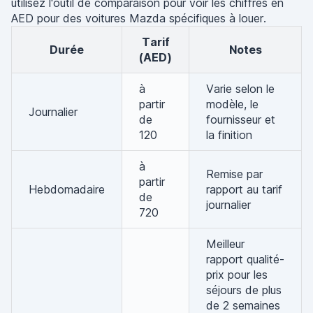
utilisez l'outil de comparaison pour voir les chiffres en
AED pour des voitures Mazda spécifiques à louer.
Tarif
Durée
Notes
(AED)
à
Varie selon le
partir
modèle, le
Journalier
de
fournisseur et
120
la finition
à
Remise par
partir
Hebdomadaire
rapport au tarif
de
journalier
720
Meilleur
rapport qualité-
prix pour les
séjours de plus
de 2 semaines