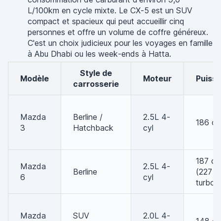
L/100km en cycle mixte. Le CX-5 est un SUV
compact et spacieux qui peut accueillir cinq
personnes et offre un volume de coffre généreux.
C'est un choix judicieux pour les voyages en famille
à Abu Dhabi ou les week-ends à Hatta.
Style de
Modèle
Moteur
Puiss
carrosserie
Mazda
Berline /
2.5L 4-
186 ch
3
Hatchback
cyl
187 ch
Mazda
2.5L 4-
Berline
(227
6
cyl
turbo)
Mazda
SUV
2.0L 4-