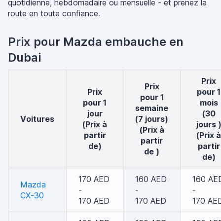
quotidienne, hebdomadaire ou mensuelle - et prenez la
route en toute confiance.
Prix pour Mazda embauche en
Dubai
Prix
Prix
Prix
pour 1
pour 1
pour 1
mois
semaine
jour
(30
voitures
(7 jours)
(Prix à
jours 
(Prix à
partir
(Prix à
partir
de)
partir
de )
de)
170 AED
160 AED
160 AE
Mazda
-
-
-
CX-30
170 AED
170 AED
170 AE