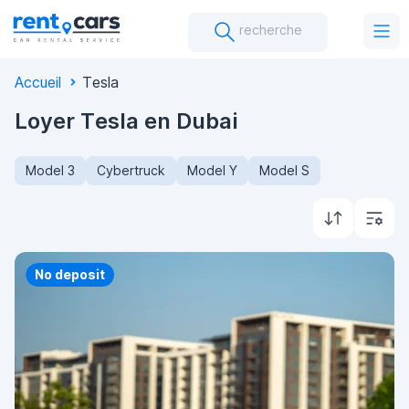
recherche
Accueil
Tesla
Loyer Tesla en Dubai
Model 3
Cybertruck
Model Y
Model S
Priority
No deposit