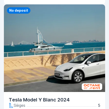
Priority
No deposit
Tesla Model Y Blanc 2024
Sièges
5