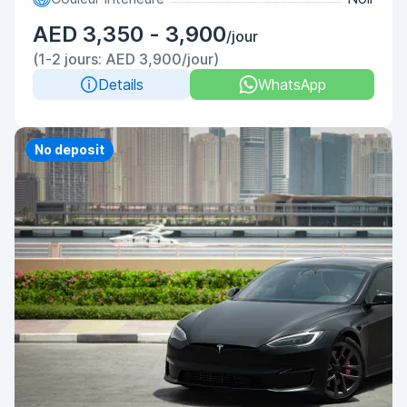
AED 3,350 - 3,900
/jour
(1-2 jours: AED 3,900/jour)
Details
WhatsApp
Priority
No deposit