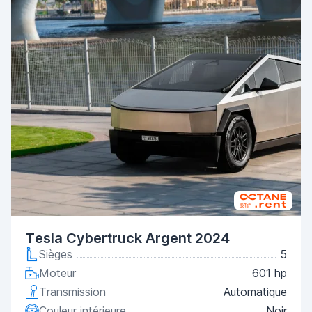
Tesla Cybertruck Argent 2024
Sièges
5
Moteur
601 hp
Transmission
Automatique
Couleur intérieure
Noir