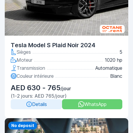
Tesla Model S Plaid Noir 2024
Sièges
5
Moteur
1020 hp
Transmission
Automatique
Couleur intérieure
Blanc
AED 630 - 765
/jour
(1-2 jours: AED 765/jour)
Details
WhatsApp
Priority
No deposit