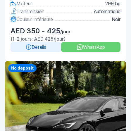
Moteur
299 hp
Transmission
Automatique
Couleur intérieure
Noir
AED 350 - 425
/jour
(1-2 jours: AED 425/jour)
Details
WhatsApp
Priority
No deposit