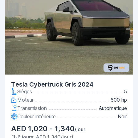
Tesla Cybertruck Gris 2024
Sièges
5
Moteur
600 hp
Transmission
Automatique
Couleur intérieure
Noir
AED 1,020 - 1,340
/jour
(1-6 jours: AED 1,340/jour)