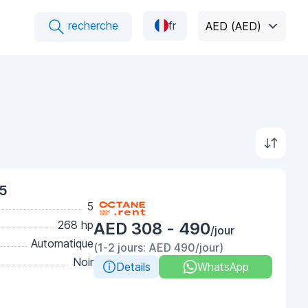
recherche
fr
AED (AED)
25
5
268 hp
AED 308 - 490
/jour
Automatique
(1-2 jours: AED 490/jour)
Noir
Details
WhatsApp