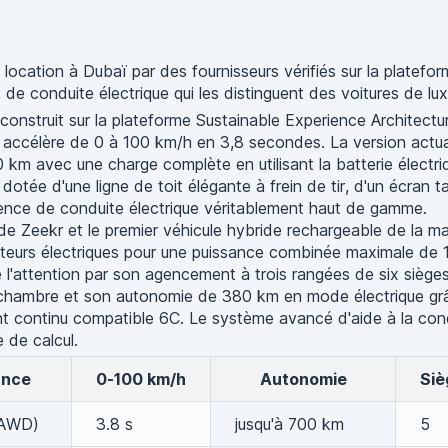
ocation à Dubaï par des fournisseurs vérifiés sur la platefo
t de conduite électrique qui les distinguent des voitures de 
e construit sur la plateforme Sustainable Experience Architect
 accélère de 0 à 100 km/h en 3,8 secondes. La version actual
m avec une charge complète en utilisant la batterie électri
dotée d'une ligne de toit élégante à frein de tir, d'un écran 
ence de conduite électrique véritablement haut de gamme.
e Zeekr et le premier véhicule hybride rechargeable de la mar
teurs électriques pour une puissance combinée maximale de 1
l'attention par son agencement à trois rangées de six sièges,
 chambre et son autonomie de 380 km en mode électrique gr
nt continu compatible 6C. Le système avancé d'aide à la con
de calcul.
ance
0-100 km/h
Autonomie
Si
(AWD)
3.8 s
jusqu'à 700 km
5