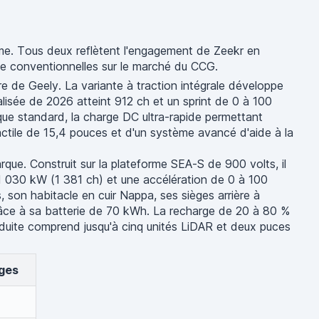
rme. Tous deux reflètent l'engagement de Zeekr en
luxe conventionnelles sur le marché du CCG.
ure de Geely. La variante à traction intégrale développe
isée de 2026 atteint 912 ch et un sprint de 0 à 100
que standard, la charge DC ultra-rapide permettant
tactile de 15,4 pouces et d'un système avancé d'aide à la
que. Construit sur la plateforme SEA-S de 900 volts, il
 030 kW (1 381 ch) et une accélération de 0 à 100
 son habitacle en cuir Nappa, ses sièges arrière à
âce à sa batterie de 70 kWh. La recharge de 20 à 80 %
duite comprend jusqu'à cinq unités LiDAR et deux puces
èges