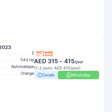
 2023
5
544 hp
AED 315 - 415
/jour
Automatique
(1-2 jours: AED 415/jour)
Orange
Details
WhatsApp