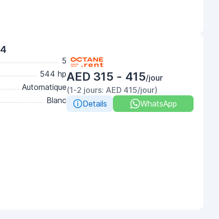
24
5
544 hp
AED 315 - 415
/jour
Automatique
(1-2 jours: AED 415/jour)
Blanc
Details
WhatsApp