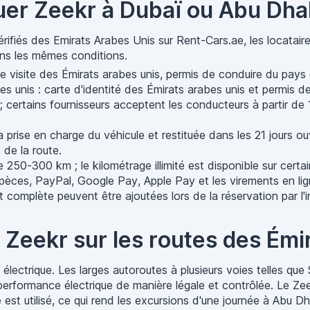
ouer Zeekr à Dubaï ou Abu Dha
érifiés des Emirats Arabes Unis sur Rent-Cars.ae, les locatair
ans les mêmes conditions.
 visite des Émirats arabes unis, permis de conduire du pays d
s unis : carte d'identité des Émirats arabes unis et permis d
; certains fournisseurs acceptent les conducteurs à partir d
rise en charge du véhicule et restituée dans les 21 jours ouvra
de la route.
de 250-300 km ; le kilométrage illimité est disponible sur cert
spèces, PayPal, Google Pay, Apple Pay et les virements en li
omplète peuvent être ajoutées lors de la réservation par l'in
 Zeekr sur les routes des Émi
 électrique. Les larges autoroutes à plusieurs voies telles q
 performance électrique de manière légale et contrôlée. Le Z
t utilisé, ce qui rend les excursions d'une journée à Abu Dhab