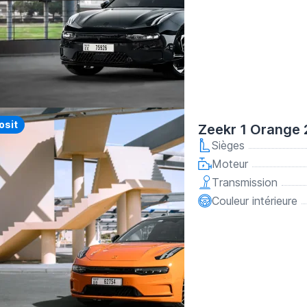
y
osit
Zeekr 1 Orange
Sièges
Moteur
Transmission
Couleur intérieure