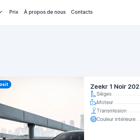
Prix
À propos de nous
Contacts
y
osit
Zeekr 1 Noir 20
Sièges
Moteur
Transmission
Couleur intérieure