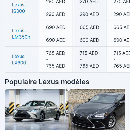
290 AED
270 AED
270 AE
Lexus
-
-
-
IS300
290 AED
290 AED
290 AE
690 AED
665 AED
665 A
Lexus
-
-
-
LM350h
690 AED
690 AED
690 A
765 AED
715 AED
715 AE
Lexus
-
-
-
LX600
765 AED
765 AED
765 AE
Populaire Lexus modèles