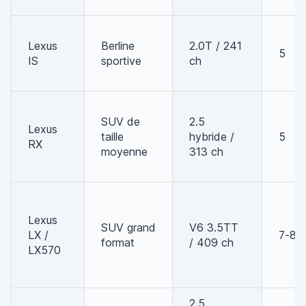
Lexus
Berline
2.0T / 241
5
IS
sportive
ch
SUV de
2.5
Lexus
taille
hybride /
5
RX
moyenne
313 ch
Lexus
SUV grand
V6 3.5TT
LX /
7-8
format
/ 409 ch
LX570
2.5