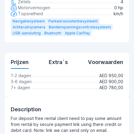
Zetels
4
Motorvermogen
0 hp
Topsnelheid
km/h
Navigatiesysteem
Parkeerassistentiesysteem
Achteruitrijcamera
Bandenspanningscontrolesysteem
USB-aansluiting
Bluetooth
Apple CarPlay
Prijzen
Extra`s
Voorwaarden
1-2 dagen
AED 950,00
3-6 dagen
AED 900,00
7+ dagen
AED 780,00
Description
For deposit free rental client need to pay some amount
from rental by secure payment link using there credit or
debit card. Note: link we can send only on email.