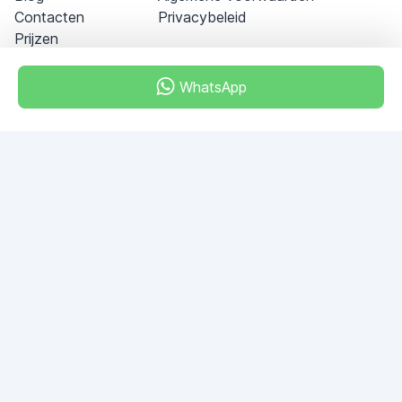
Contacten
Privacybeleid
Prijzen
WhatsApp
Dubai - Al Khabeesi
ALBAHAR building
Office 101-33
+971-56-505-8555
Heb je vragen?
Schrijf ons!
VRAAG STELLEN