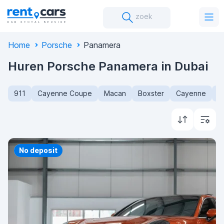
zoek
Home
Porsche
Panamera
Huren Porsche Panamera in Dubai
911
Cayenne Coupe
Macan
Boxster
Cayenne
C
Priority
No deposit