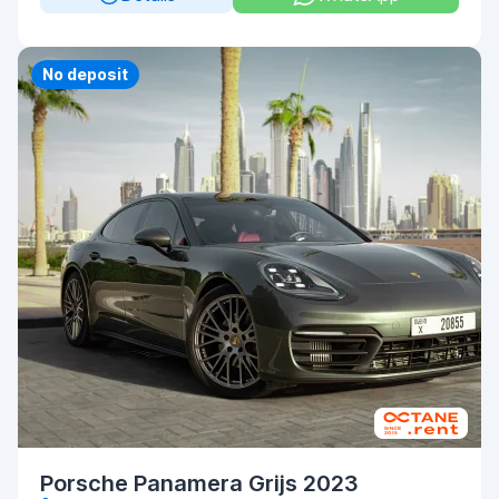
Priority
No deposit
Porsche Panamera Grijs 2023