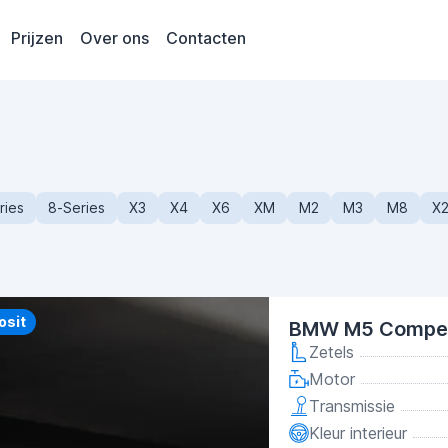
Prijzen
Over ons
Contacten
ries
8-Series
X3
X4
X6
XM
M2
M3
M8
X
y
osit
BMW M5 Competi
Zetels
Motor
Transmissie
Kleur interieur