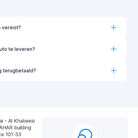
 vereist?
auto te leveren?
g terugbetaald?
i - Al Khabeesi
AHAR building
ce 101-33