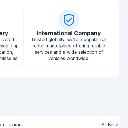
ery
International Company
livered
Trusted globally, we’re a popular car
pick it up
rental marketplace offering reliable
cation,
services and a wide selection of
mless as
vehicles worldwide.
лл Патков
Ali Bin Zaye