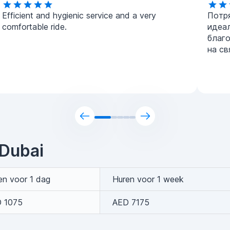
Efficient and hygienic service and a very
Потр
comfortable ride.
идеа
благ
на св
 Dubai
en voor 1 dag
Huren voor 1 week
 1075
AED 7175