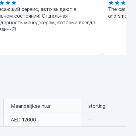
ясающий сервис, авто выдают в
The car was 
льном состоянии! Отдельная
and smooth
одарность менеджерам, которые всегда
язи🙏🏻
Maandelijkse huur
storting
AED 12600
-