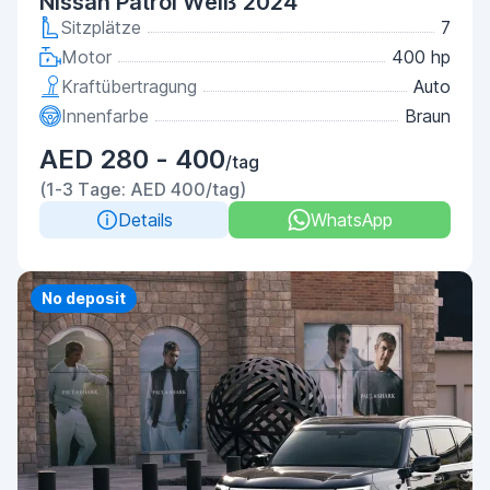
Nissan Patrol Weiß 2024
Sitzplätze
7
Motor
400 hp
Kraftübertragung
Auto
Innenfarbe
Braun
AED 280 - 400
/tag
(1-3 Tage: AED 400/tag)
Details
WhatsApp
No deposit