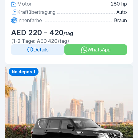
Motor
280 hp
Kraftübertragung
Auto
Innenfarbe
Braun
AED 220 - 420
/tag
(1-2 Tage: AED 420/tag)
Details
WhatsApp
Priority
No deposit