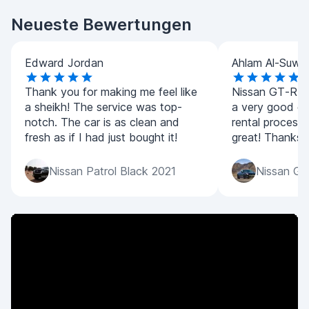
Neueste Bewertungen
Edward Jordan
Ahlam Al-Suwai
Thank you for making me feel like
Nissan GT-R is 
a sheikh! The service was top-
a very good ch
notch. The car is as clean and
rental process
fresh as if I had just bought it!
great! Thanks 
Nissan Patrol Black 2021
Nissan GT