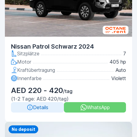
Nissan Patrol Schwarz 2024
Sitzplätze
7
Motor
405 hp
Kraftübertragung
Auto
Innenfarbe
Violett
AED 220 - 420
/tag
(1-2 Tage: AED 420/tag)
Details
WhatsApp
Priority
No deposit