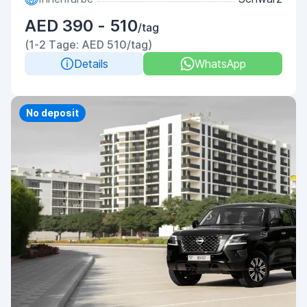
AED 390 - 510
/tag
(1-2 Tage: AED 510/tag)
Details
WhatsApp
Priority
No deposit