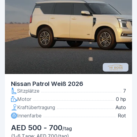
Nissan Patrol Weiß 2026
Sitzplätze
7
Motor
0 hp
Kraftübertragung
Auto
Innenfarbe
Rot
AED 500 - 700
/tag
(1-6 Tage: AED 700/tag)