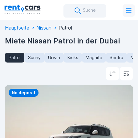
Suche
Hauptseite
Nissan
Patrol
Miete Nissan Patrol in der Dubai
Patrol
Sunny
Urvan
Kicks
Magnite
Sentra
Mic
Priority
No deposit