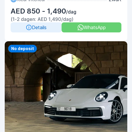
AED 850 - 1,490
/dag
(1-2 dagen: AED 1,490/dag)
Details
WhatsApp
Priority
No deposit