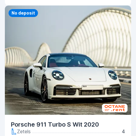
Priority
No deposit
Porsche 911 Turbo S Wit 2020
Zetels
4