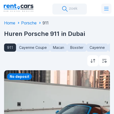
zoek
Home
Porsche
911
Huren Porsche 911 in Dubai
911
Cayenne Coupe
Macan
Boxster
Cayenne
C
Priority
No deposit