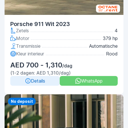
Porsche 911 Wit 2023
Zetels
4
Motor
379 hp
Transmissie
Automatische
Kleur interieur
Rood
AED 700 - 1,310
/dag
(1-2 dagen: AED 1,310/dag)
Details
WhatsApp
Priority
No deposit