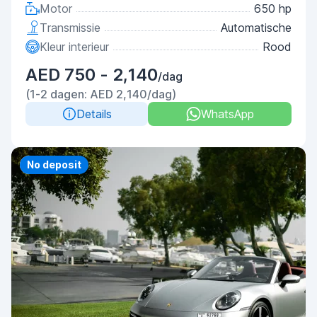
Motor
650 hp
Transmissie
Automatische
Kleur interieur
Rood
AED 750 - 2,140
/dag
(1-2 dagen: AED 2,140/dag)
Details
WhatsApp
Priority
No deposit