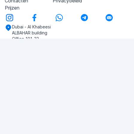
Contacten
Privacybeleid
Prijzen
Dubai - Al Khabeesi
ALBAHAR building
Office 101-33
+971-56-505-8555
Heb je vragen?
Schrijf ons!
VRAAG STELLEN