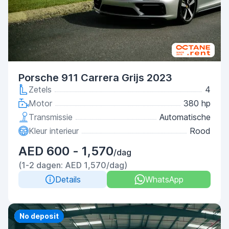
Porsche 911 Carrera Grijs 2023
Zetels
4
Motor
380 hp
Transmissie
Automatische
Kleur interieur
Rood
AED 600 - 1,570
/dag
(1-2 dagen: AED 1,570/dag)
Details
WhatsApp
Priority
No deposit