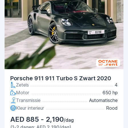
Porsche 911 911 Turbo S Zwart 2020
Zetels
4
Motor
650 hp
Transmissie
Automatische
Kleur interieur
Rood
AED 885 - 2,190
/dag
(1-2 dagen: AED 2,190/dag)