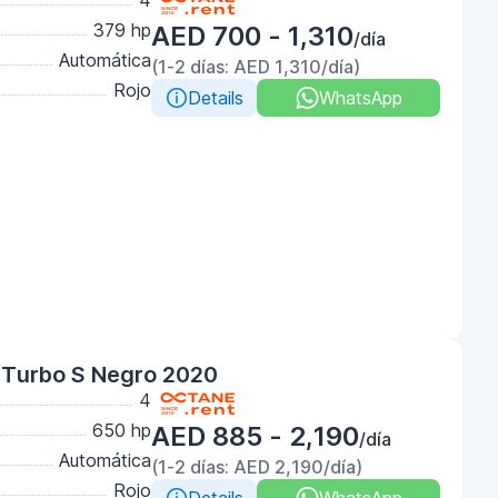
4
379 hp
AED 700 - 1,310
/día
Automática
(1-2 días: AED 1,310/día)
Rojo
Details
WhatsApp
 Turbo S Negro 2020
4
650 hp
AED 885 - 2,190
/día
Automática
(1-2 días: AED 2,190/día)
Rojo