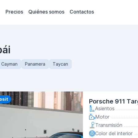
Precios
Quiénes somos
Contactos
bái
Cayman
Panamera
Taycan
y
osit
Porsche 911 Tar
Asientos
Motor
Transmisión
Color del interior