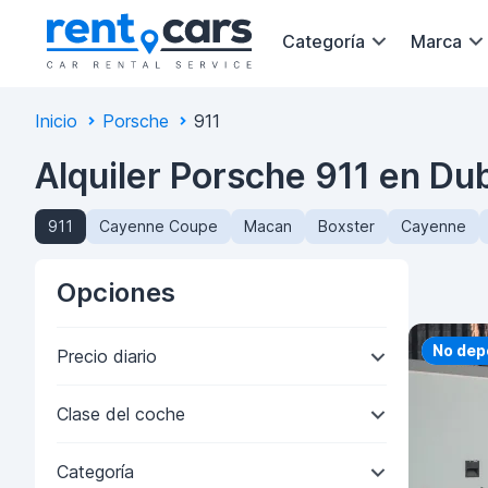
Categoría
Marca
Inicio
Porsche
911
Alquiler Porsche 911 en Du
911
Cayenne Coupe
Macan
Boxster
Cayenne
Opciones
Priorit
No dep
Precio diario
Clase del coche
Categoría