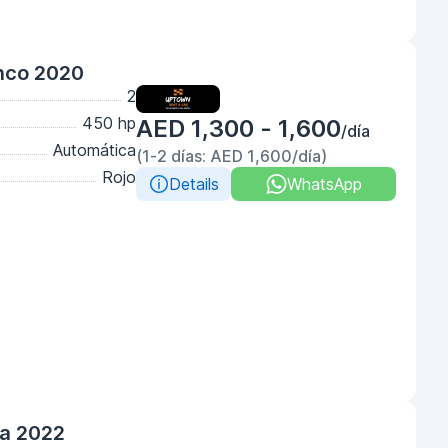
nco 2020
2
450 hp
AED 1,300 - 1,600
/día
Automática
(1-2 días: AED 1,600/día)
Rojo
Details
WhatsApp
ta 2022