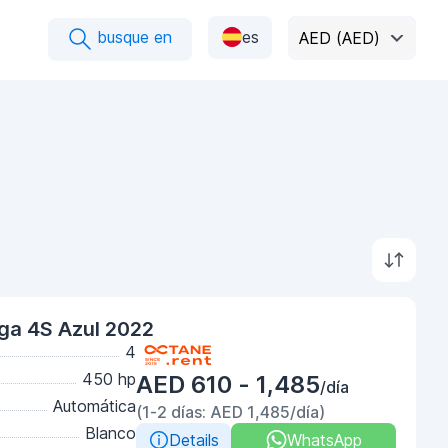
busque en
es
AED (AED)
ga 4S Azul 2022
4
450 hp
AED 610 - 1,485
/día
Automática
(1-2 días: AED 1,485/día)
Blanco
Details
WhatsApp