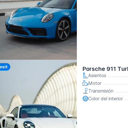
y
osit
Porsche 911 Tur
Asientos
Motor
Transmisión
Color del interior