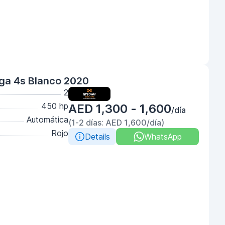
ga 4s Blanco 2020
2
450 hp
AED 1,300 - 1,600
/día
Automática
(1-2 días: AED 1,600/día)
Rojo
Details
WhatsApp