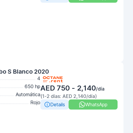
bo S Blanco 2020
4
650 hp
AED 750 - 2,140
/día
Automática
(1-2 días: AED 2,140/día)
Rojo
Details
WhatsApp