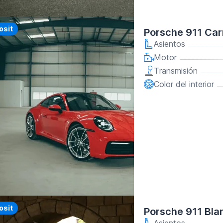
y
osit
Porsche 911 Car
Asientos
Motor
Transmisión
Color del interior
y
osit
Porsche 911 Bla