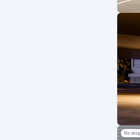
No dis