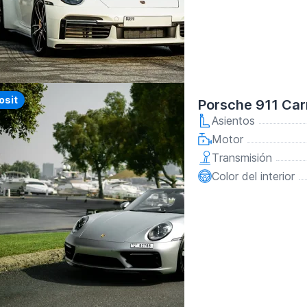
y
osit
Porsche 911 Car
Asientos
Motor
Transmisión
Color del interior