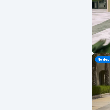
No dep