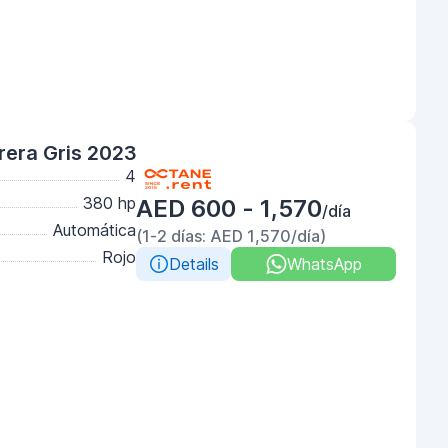
rera Gris 2023
4
380 hp
AED 600 - 1,570
/día
Automática
(1-2 días: AED 1,570/día)
Rojo
Details
WhatsApp