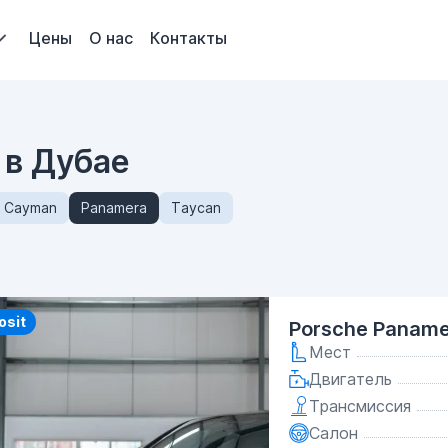
Цены
О нас
Контакты
 в Дубае
Cayman
Panamera
Taycan
y
osit
Porsche Paname
Мест
Двигатель
Трансмиссия
Салон