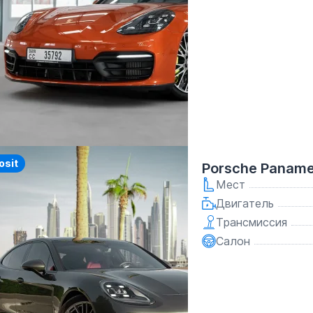
y
osit
Porsche Panam
Мест
Двигатель
Трансмиссия
Салон