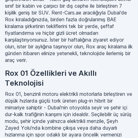
sınıf bir kabin ve çarpıcı bir dış cephe ile birleştiren 7
kişilik geniş bir SUV. Rent-Cars.ae aracılığıyla Dubai'de
Rox kiraladığınızda, birden fazla doğrulanmış BAE
kiralama şirketinin tekliflerini tek bir yerde, şeffaf
fiyatlandırma ve hiçbir gizli ücret olmadan
karşılaştırıyorsunuz. İster bir haftalığına ziyaret ediyor
olun, ister bir aylığına taşınıyor olun, Rox araç kiralama ilk
günden itibaren elinize yetenekli, teknolojide ilerlemiş bir
araç verir.
Rox 01 Özellikleri ve Akıllı
Teknolojisi
Rox 01, benzinli motoru elektrikli motorlarla birleştiren ve
düşük hızlarda güçlü tork üreten plug-in hibrit bir
mimariye sahiptir - Dubai'nin otoyolda seyir ve şehir içi
dur-kalk trafiğinin karışımı için idealdir. Seçilebilir üç sürüş
modu, şehir içinde yalnızca elektrikli menzile, Şeyh
Zayed Yolu'nda kombine çıkışa veya daha duyarlı
hızlanma için spor odaklı bir ayara öncelik vermenizi