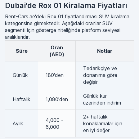
Dubai'de Rox 01 Kiralama Fiyatları
Rent-Cars.ae'deki Rox 01 fiyatlandırması SUV kiralama
kategorisine girmektedir. Aşağıdaki oranlar SUV
segmenti için gösterge niteliğinde platform seviyesi
aralıklarıdır.
Oran
Süre
Notlar
(AED)
Tedarikçiye ve
Günlük
180'den
donanıma göre
değişir
Günlük kur
Haftalık
1,080'den
üzerinden indirim
2+ haftalık
4,000 -
Aylık
konaklamalar için
6,000
en iyi değer