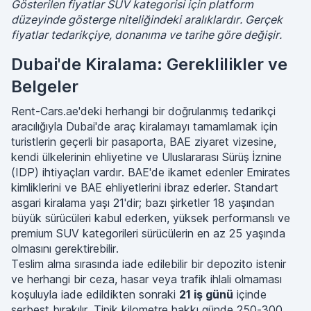
Gösterilen fiyatlar SUV kategorisi için platform
düzeyinde gösterge niteliğindeki aralıklardır. Gerçek
fiyatlar tedarikçiye, donanıma ve tarihe göre değişir.
Dubai'de Kiralama: Gereklilikler ve
Belgeler
Rent-Cars.ae'deki herhangi bir doğrulanmış tedarikçi
aracılığıyla Dubai'de araç kiralamayı tamamlamak için
turistlerin geçerli bir pasaporta, BAE ziyaret vizesine,
kendi ülkelerinin ehliyetine ve Uluslararası Sürüş İznine
(IDP) ihtiyaçları vardır. BAE'de ikamet edenler Emirates
kimliklerini ve BAE ehliyetlerini ibraz ederler. Standart
asgari kiralama yaşı 21'dir; bazı şirketler 18 yaşından
büyük sürücüleri kabul ederken, yüksek performanslı ve
premium SUV kategorileri sürücülerin en az 25 yaşında
olmasını gerektirebilir.
Teslim alma sırasında iade edilebilir bir depozito istenir
ve herhangi bir ceza, hasar veya trafik ihlali olmaması
koşuluyla iade edildikten sonraki
21 iş günü
içinde
serbest bırakılır. Tipik kilometre hakkı günde 250-300