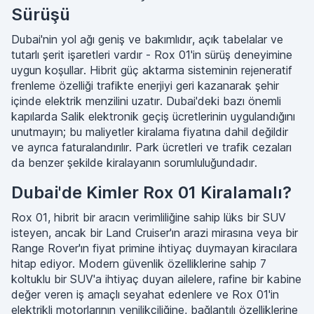
Sürüşü
Dubai'nin yol ağı geniş ve bakımlıdır, açık tabelalar ve
tutarlı şerit işaretleri vardır - Rox 01'in sürüş deneyimine
uygun koşullar. Hibrit güç aktarma sisteminin rejeneratif
frenleme özelliği trafikte enerjiyi geri kazanarak şehir
içinde elektrik menzilini uzatır. Dubai'deki bazı önemli
kapılarda Salik elektronik geçiş ücretlerinin uygulandığını
unutmayın; bu maliyetler kiralama fiyatına dahil değildir
ve ayrıca faturalandırılır. Park ücretleri ve trafik cezaları
da benzer şekilde kiralayanın sorumluluğundadır.
Dubai'de Kimler Rox 01 Kiralamalı?
Rox 01, hibrit bir aracın verimliliğine sahip lüks bir SUV
isteyen, ancak bir Land Cruiser'ın arazi mirasına veya bir
Range Rover'ın fiyat primine ihtiyaç duymayan kiracılara
hitap ediyor. Modern güvenlik özelliklerine sahip 7
koltuklu bir SUV'a ihtiyaç duyan ailelere, rafine bir kabine
değer veren iş amaçlı seyahat edenlere ve Rox 01'in
elektrikli motorlarının yenilikçiliğine, bağlantılı özelliklerine