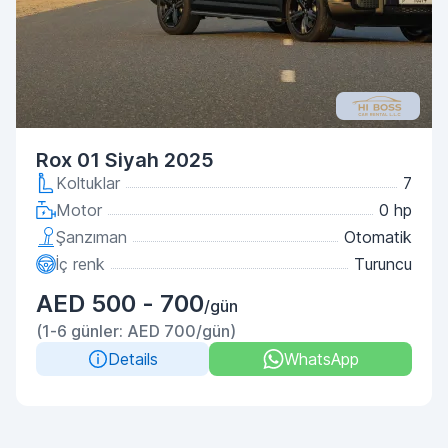
Rox 01 Siyah 2025
Koltuklar
7
Motor
0 hp
Şanzıman
Otomatik
İç renk
Turuncu
AED 500 - 700
/gün
(1-6 günler: AED 700/gün)
Details
WhatsApp