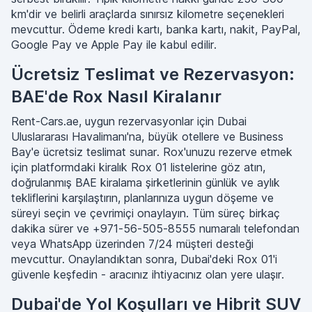
km'dir ve belirli araçlarda sınırsız kilometre seçenekleri
mevcuttur. Ödeme kredi kartı, banka kartı, nakit, PayPal,
Google Pay ve Apple Pay ile kabul edilir.
Ücretsiz Teslimat ve Rezervasyon:
BAE'de Rox Nasıl Kiralanır
Rent-Cars.ae, uygun rezervasyonlar için Dubai
Uluslararası Havalimanı'na, büyük otellere ve Business
Bay'e ücretsiz teslimat sunar. Rox'unuzu rezerve etmek
için platformdaki kiralık Rox 01 listelerine göz atın,
doğrulanmış BAE kiralama şirketlerinin günlük ve aylık
tekliflerini karşılaştırın, planlarınıza uygun döşeme ve
süreyi seçin ve çevrimiçi onaylayın. Tüm süreç birkaç
dakika sürer ve +971-56-505-8555 numaralı telefondan
veya WhatsApp üzerinden 7/24 müşteri desteği
mevcuttur. Onaylandıktan sonra, Dubai'deki Rox 01'i
güvenle keşfedin - aracınız ihtiyacınız olan yere ulaşır.
Dubai'de Yol Koşulları ve Hibrit SUV