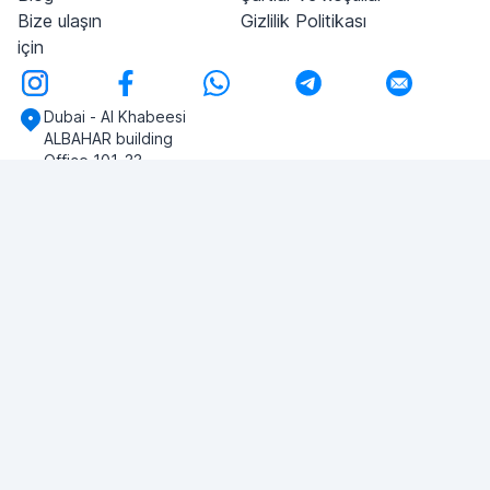
Bize ulaşın
Gizlilik Politikası
için
Dubai - Al Khabeesi
ALBAHAR building
Office 101-33
+971-56-505-8555
Herhangi bir sorunuz var mı?
Bize yazın!
SORU SOR