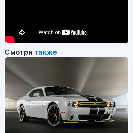
Смотри
также