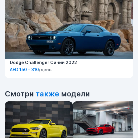
Dodge Challenger Синий 2022
AED 150 - 310
/день
Смотри
также
модели