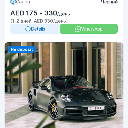
Салон
Черный
AED 175 - 330
/день
(1-2 дней: AED 330/день)
Details
WhatsApp
Priority
No deposit