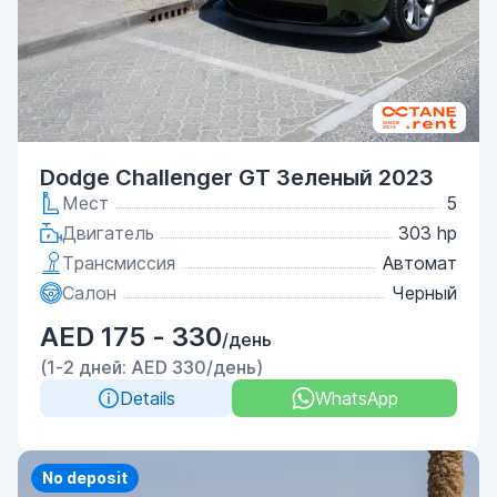
Dodge Challenger GT Зеленый 2023
Мест
5
Двигатель
303 hp
Трансмиссия
Автомат
Салон
Черный
AED 175 - 330
/день
(1-2 дней: AED 330/день)
Details
WhatsApp
Priority
No deposit