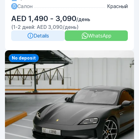
Салон
Красный
AED 1,490 - 3,090
/день
(1-2 дней: AED 3,090/день)
Details
WhatsApp
Priority
No deposit