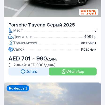
Porsche Taycan Серый 2025
Мест
5
Двигатель
408 hp
Трансмиссия
Автомат
Салон
Красный
AED 701 - 990
/день
(1-2 дней: AED 990/день)
Details
WhatsApp
Priority
No deposit