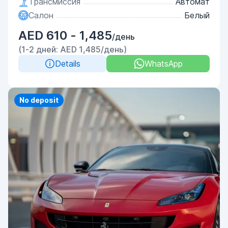
Трансмиссия
Автомат
Салон
Белый
AED 610 - 1,485
/день
(1-2 дней: AED 1,485/день)
Details
WhatsApp
Priority
No deposit