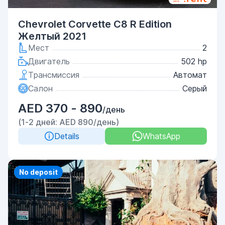
Chevrolet Corvette C8 R Edition
Желтый 2021
Мест
2
Двигатель
502 hp
Трансмиссия
Автомат
Салон
Серый
AED 370 - 890
/день
(1-2 дней: AED 890/день)
Details
WhatsApp
Priority
No deposit