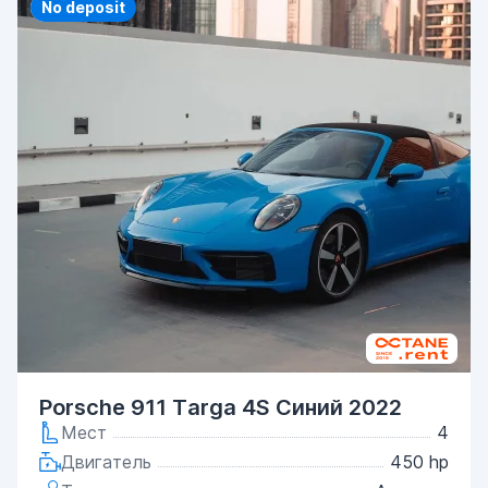
Priority
No deposit
Porsche 911 Targa 4S Синий 2022
Мест
4
Двигатель
450 hp