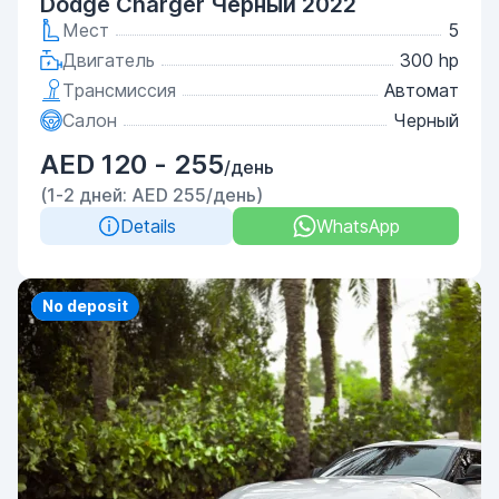
Dodge Charger Черный 2022
Мест
5
Двигатель
300 hp
Трансмиссия
Автомат
Салон
Черный
AED 120 - 255
/день
(1-2 дней: AED 255/день)
Details
WhatsApp
Priority
No deposit