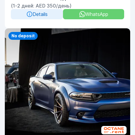
(1-2 дней: AED 350/день)
Details
WhatsApp
Priority
No deposit