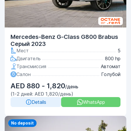
Mercedes-Benz G-Class G800 Brabus
Серый 2023
Мест
5
Двигатель
800 hp
Трансмиссия
Автомат
Салон
Голубой
AED 880 - 1,820
/день
(1-2 дней: AED 1,820/день)
Details
WhatsApp
Priority
No deposit