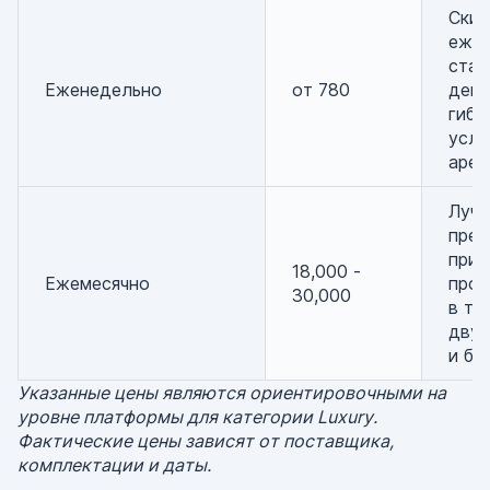
Скид
еже
став
Еженедельно
от 780
дей
гибк
усло
аре
Луч
пре
при
18,000 -
Ежемесячно
прож
30,000
в те
двух
и бо
Указанные цены являются ориентировочными на
уровне платформы для категории Luxury.
Фактические цены зависят от поставщика,
комплектации и даты.