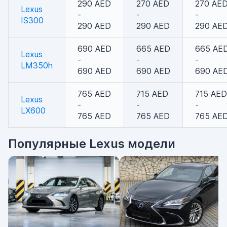
290 AED
270 AED
270 AE
Lexus
-
-
-
IS300
290 AED
290 AED
290 AE
690 AED
665 AED
665 AE
Lexus
-
-
-
LM350h
690 AED
690 AED
690 AE
765 AED
715 AED
715 AED
Lexus
-
-
-
LX600
765 AED
765 AED
765 AE
Популярные Lexus модели