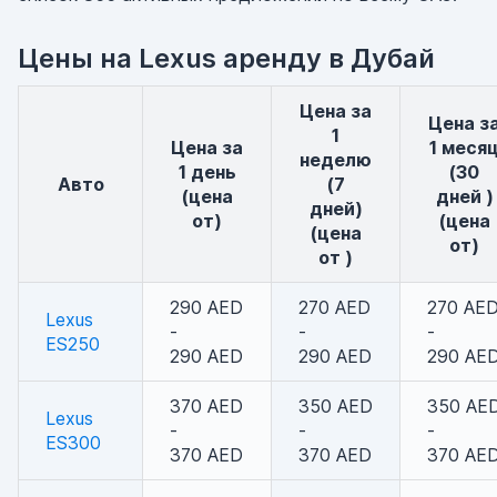
Цены на Lexus аренду в Дубай
Цена за
Цена за
1
Цена за
1 меся
неделю
1 день
(30
авто
(7
(цена
дней )
дней)
от)
(цена
(цена
от)
от )
290 AED
270 AED
270 AE
Lexus
-
-
-
ES250
290 AED
290 AED
290 AE
370 AED
350 AED
350 AE
Lexus
-
-
-
ES300
370 AED
370 AED
370 AE