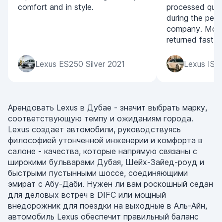
comfort and in style.
processed quic
during the per
company. Mone
returned fast.
Lexus ES250 Silver 2021
Lexus IS3
Арендовать Lexus в Дубае - значит выбрать марку,
соответствующую темпу и ожиданиям города.
Lexus создает автомобили, руководствуясь
философией утонченной инженерии и комфорта в
салоне - качества, которые напрямую связаны с
широкими бульварами Дубая, Шейх-Зайед-роуд и
быстрыми пустынными шоссе, соединяющими
эмират с Абу-Даби. Нужен ли вам роскошный седан
для деловых встреч в DIFC или мощный
внедорожник для поездки на выходные в Аль-Айн,
автомобиль Lexus обеспечит правильный баланс