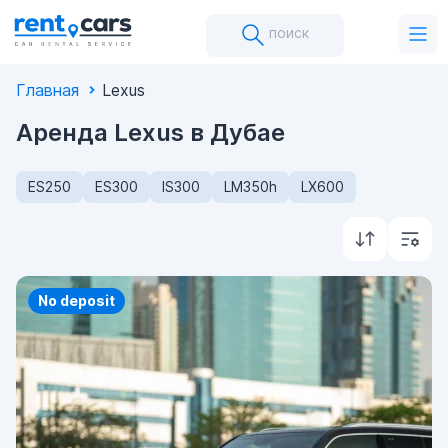
поиск
Главная
Lexus
Аренда Lexus в Дубае
ES250
ES300
IS300
LM350h
LX600
Priority
No deposit