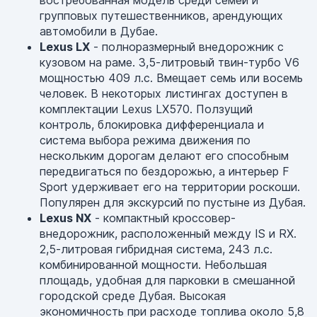
востребованная модель среди семей и
групповых путешественников, арендующих
автомобили в Дубае.
Lexus LX
- полноразмерный внедорожник с
кузовом на раме. 3,5-литровый твин-турбо V6
мощностью 409 л.с. Вмещает семь или восемь
человек. В некоторых листингах доступен в
комплектации Lexus LX570. Ползущий
контроль, блокировка дифференциала и
система выбора режима движения по
нескольким дорогам делают его способным
передвигаться по бездорожью, а интерьер F
Sport удерживает его на территории роскоши.
Популярен для экскурсий по пустыне из Дубая.
Lexus NX
- компактный кроссовер-
внедорожник, расположенный между IS и RX.
2,5-литровая гибридная система, 243 л.с.
комбинированной мощности. Небольшая
площадь, удобная для парковки в смешанной
городской среде Дубая. Высокая
экономичность при расходе топлива около 5,8