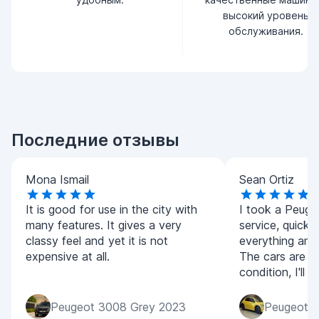
высокий уровень
обслуживания.
Последние отзывы
Mona Ismail
Sean Ortiz
It is good for use in the city with
I took a Peug
many features. It gives a very
service, quick
classy feel and yet it is not
everything and
expensive at all.
The cars are all
condition, I'll
Peugeot 3008 Grey 2023
Peugeot 2