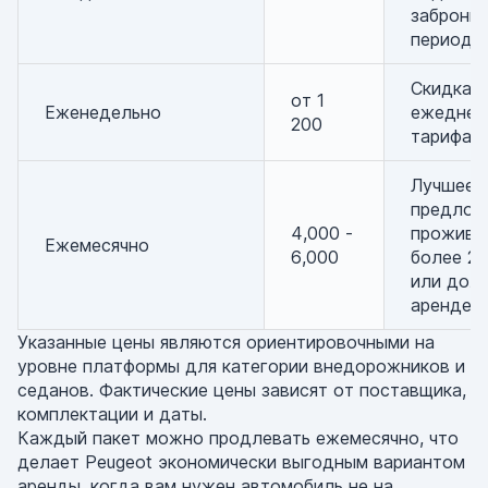
заброни
периода
Скидка с
от 1
Еженедельно
ежеднев
200
тарифа
Лучшее
предлож
4,000 -
прожива
Ежемесячно
6,000
более 2 
или дол
аренде
Указанные цены являются ориентировочными на
уровне платформы для категории внедорожников и
седанов. Фактические цены зависят от поставщика,
комплектации и даты.
Каждый пакет можно продлевать ежемесячно, что
делает Peugeot экономически выгодным вариантом
аренды, когда вам нужен автомобиль не на