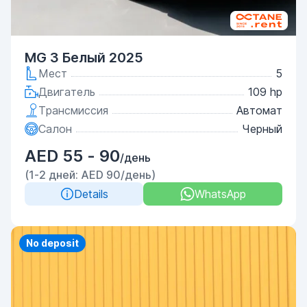
MG 3 Белый 2025
Мест
5
Двигатель
109 hp
Трансмиссия
Автомат
Салон
Черный
AED 55 - 90
/день
(1-2 дней: AED 90/день)
Details
WhatsApp
Priority
No deposit