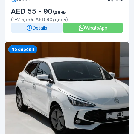
AED 55 - 90
/день
(1-2 дней: AED 90/день)
Details
WhatsApp
Priority
No deposit