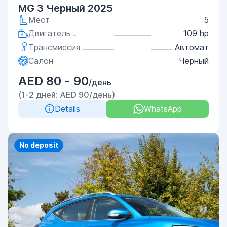
MG 3 Черный 2025
Мест
5
Двигатель
109 hp
Трансмиссия
Автомат
Салон
Черный
AED 80 - 90
/день
(1-2 дней: AED 90/день)
Details
WhatsApp
Priority
No deposit