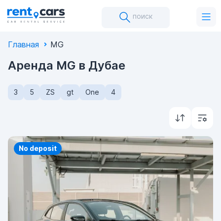
поиск
Главная
MG
Аренда MG в Дубае
3
5
ZS
gt
One
4
Priority
No deposit