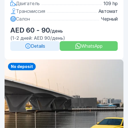
Двигатель
109 hp
Трансмиссия
Автомат
Салон
Черный
AED 60 - 90
/день
(1-2 дней: AED 90/день)
Details
WhatsApp
Priority
No deposit