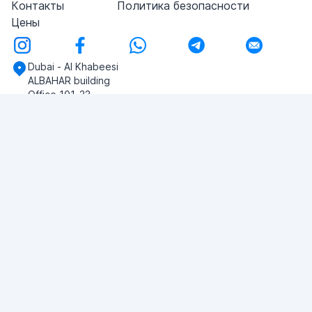
Контакты
Политика безопасности
Цены
Dubai - Al Khabeesi
ALBAHAR building
Office 101-33
+971-56-505-8555
У вас есть вопросы?
Напишите нам!
ЗАДАТЬ ВОПРОС