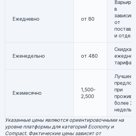
Варьиру
в
зависим
Ежедневно
от 80
от
поставщ
и отдел
Скидка с
Еженедельно
от 480
ежеднев
тарифа
Лучшее
предлож
1,500-
при
Ежемесячно
2,500
прожива
более 2
недель
Указанные цены являются ориентировочными на
уровне платформы для категорий Economy и
Compact. Фактические цены зависят от