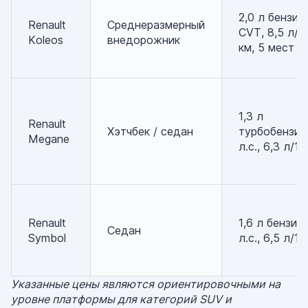
2,0 л бензин,
Renault
Среднеразмерный
CVT, 8,5 л/1
Koleos
внедорожник
км, 5 мест
1,3 л
Renault
Хэтчбек / седан
турбобензин
Megane
л.с., 6,3 л/1
Renault
1,6 л бензин,
Седан
Symbol
л.с., 6,5 л/1
Указанные цены являются ориентировочными на
уровне платформы для категорий SUV и