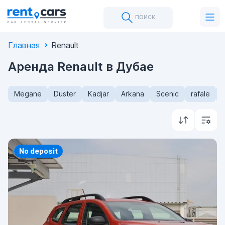
поиск
Главная
Renault
Аренда Renault в Дубае
Megane
Duster
Kadjar
Arkana
Scenic
rafale
Priority
No deposit