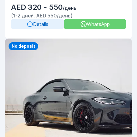
AED 320 - 550
/день
(1-2 дней: AED 550/день)
Details
WhatsApp
Priority
No deposit