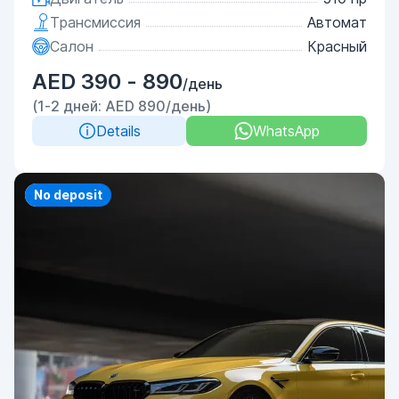
Трансмиссия
Автомат
Салон
Красный
AED 390 - 890
/день
(1-2 дней: AED 890/день)
Details
WhatsApp
Priority
No deposit