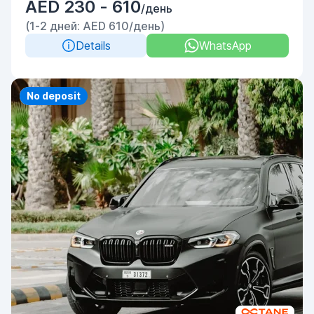
AED 230 - 610
/день
(1-2 дней: AED 610/день)
Details
WhatsApp
Priority
No deposit