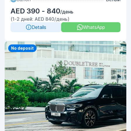
AED 390 - 840
/день
(1-2 дней: AED 840/день)
Details
WhatsApp
Priority
No deposit