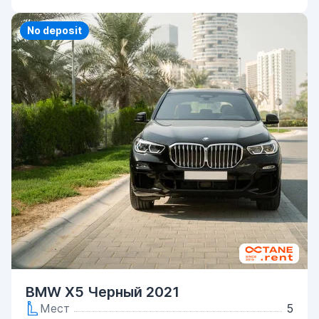
Priority
No deposit
BMW X5 Черный 2021
Мест
5