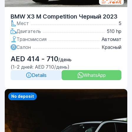
BMW X3 M Competition Черный 2023
Мест
5
Двигатель
510 hp
Трансмиссия
Автомат
Салон
Красный
AED 414 - 710
/день
(1-2 дней: AED 710/день)
Details
WhatsApp
Priority
No deposit