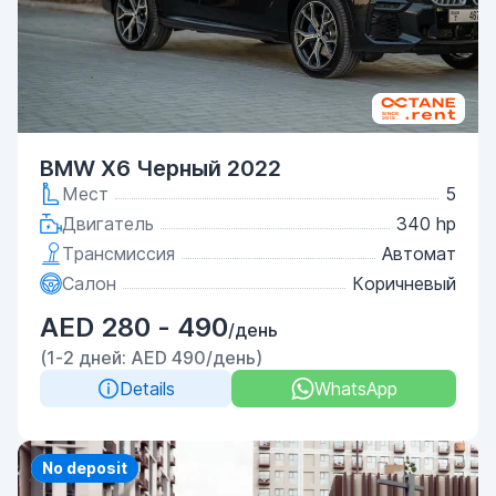
BMW X6 Черный 2022
Мест
5
Двигатель
340 hp
Трансмиссия
Автомат
Салон
Коричневый
AED 280 - 490
/день
(1-2 дней: AED 490/день)
Details
WhatsApp
Priority
No deposit