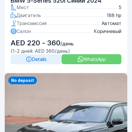
BMW 5-Series 520i Синий 2024
Мест
5
Двигатель
188 hp
Трансмиссия
Автомат
Салон
Коричневый
AED 220 - 360
/день
(1-2 дней: AED 360/день)
Details
WhatsApp
Priority
No deposit