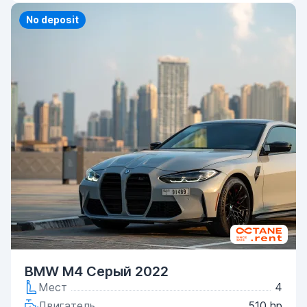
Priority
No deposit
BMW M4 Серый 2022
Мест
4
Двигатель
510 hp