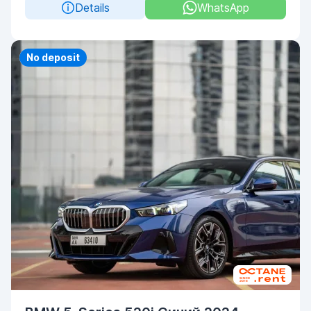
Details
WhatsApp
Priority
No deposit