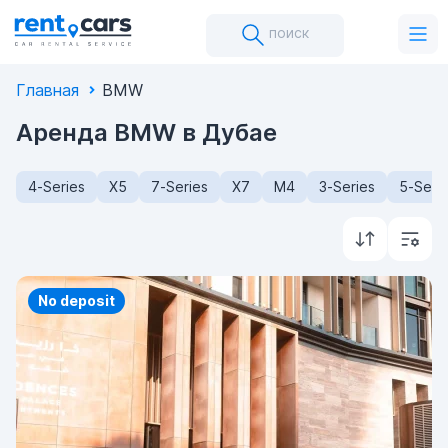
поиск
Главная
BMW
Аренда BMW в Дубае
4-Series
X5
7-Series
X7
M4
3-Series
5-Seri
Priority
No deposit