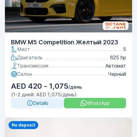
BMW M5 Competition Желтый 2023
Мест
5
Двигатель
625 hp
Трансмиссия
Автомат
Салон
Черный
AED 420 - 1,075
/день
(1-2 дней: AED 1,075/день)
Details
WhatsApp
Priority
No deposit