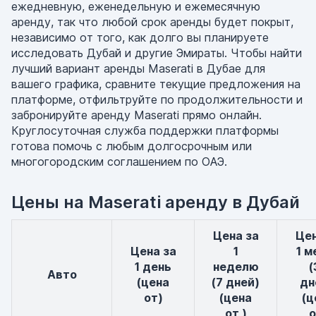
ежедневную, еженедельную и ежемесячную
аренду, так что любой срок аренды будет покрыт,
независимо от того, как долго вы планируете
исследовать Дубай и другие Эмираты. Чтобы найти
лучший вариант аренды Maserati в Дубае для
вашего графика, сравните текущие предложения на
платформе, отфильтруйте по продолжительности и
забронируйте аренду Maserati прямо онлайн.
Круглосуточная служба поддержки платформы
готова помочь с любым долгосрочным или
многогородским соглашением по ОАЭ.
Цены на Maserati аренду в Дубай
Цена за
Цена за
Цена за
1
1 м
1 день
неделю
(
авто
(цена
(7 дней)
дн
от)
(цена
(ц
от )
о