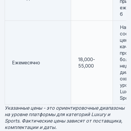
прим
ежед
6
Наи
соо
цены
каче
прож
18,000-
боле
Ежемесячно
55,000
неде
диап
охва
уров
Luxu
Spor
Указанные цены - это ориентировочные диапазоны
на уровне платформы для категорий Luxury и
Sports. Фактические цены зависят от поставщика,
комплектации и даты.