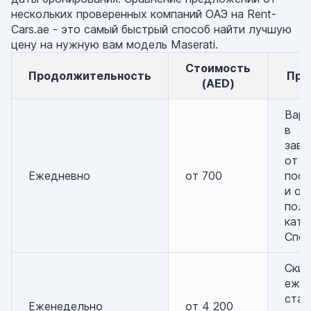
нескольких проверенных компаний ОАЭ на Rent-
Cars.ae - это самый быстрый способ найти лучшую
цену на нужную вам модель Maserati.
Стоимость
Продолжительность
Пр
(AED)
Варь
в
зави
от
Ежедневно
от 700
пост
и от
пол
кате
Спор
Скид
еже
став
Еженедельно
от 4 200