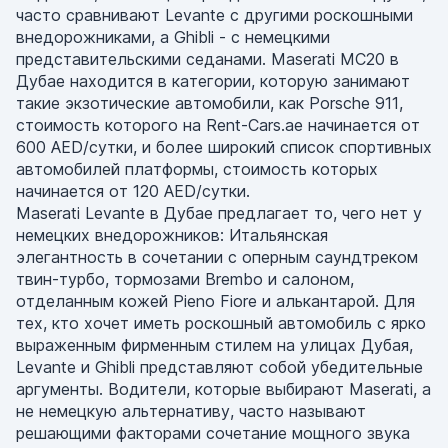
часто сравнивают Levante с другими роскошными
внедорожниками, а Ghibli - с немецкими
представительскими седанами. Maserati MC20 в
Дубае находится в категории, которую занимают
такие экзотические автомобили, как Porsche 911,
стоимость которого на Rent-Cars.ae начинается от
600 AED/сутки, и более широкий список спортивных
автомобилей платформы, стоимость которых
начинается от 120 AED/сутки.
Maserati Levante в Дубае предлагает то, чего нет у
немецких внедорожников: Итальянская
элегантность в сочетании с оперным саундтреком
твин-турбо, тормозами Brembo и салоном,
отделанным кожей Pieno Fiore и алькантарой. Для
тех, кто хочет иметь роскошный автомобиль с ярко
выраженным фирменным стилем на улицах Дубая,
Levante и Ghibli представляют собой убедительные
аргументы. Водители, которые выбирают Maserati, а
не немецкую альтернативу, часто называют
решающими факторами сочетание мощного звука