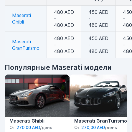
480 AED
450 AED
450
Maserati
-
-
-
Ghibli
480 AED
480 AED
480
480 AED
450 AED
450
Maserati
-
-
-
GranTurismo
480 AED
480 AED
480
Популярные Maserati модели
Maserati Ghibli
Maserati GranTurismo
От
270,00 AED
/день
От
270,00 AED
/день