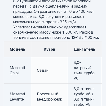
8-ступенчатой автоматической коробкой
передач с двумя сцеплениями и задним
приводом. Он разгоняется от 0 до 100 км/ч
менее чем за 3,0 секунды и развивает
максимальную скорость 325 км/ч.
Углепластиковый монокок удерживает
снаряженную массу ниже 1 500 кг. Расход
топлива составляет примерно 12-13 л/100 км.
Модель
Кузов
Двигатель
3,0-
Maserati
литровый
Седан
Ghibli
твин-турбо
V6
3,0 л твин-
Maserati
Роскошный
турбо V6 /
Levante
внедорожник
3,8 л твин-
турбо V8