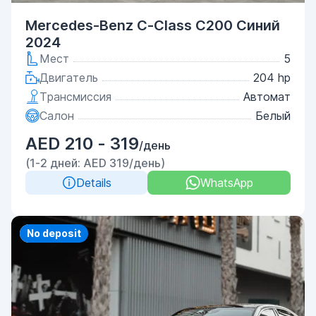
Mercedes-Benz C-Class C200 Синий
2024
Мест
5
Двигатель
204 hp
Трансмиссия
Автомат
Салон
Белый
AED 210 - 319
/день
(1-2 дней: AED 319/день)
Details
WhatsApp
Priority
No deposit