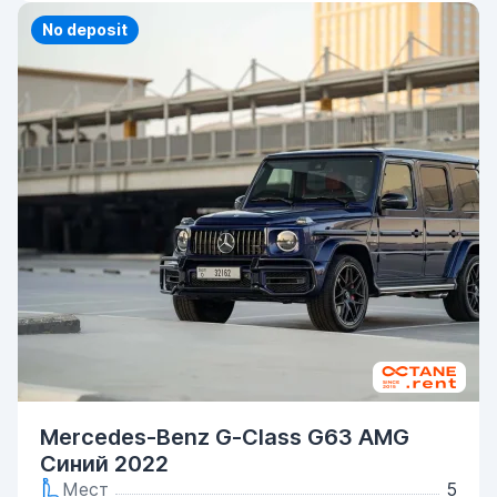
Priority
No deposit
Mercedes-Benz G-Class G63 AMG
Синий 2022
Мест
5