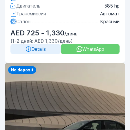
Двигатель
585 hp
Трансмиссия
Автомат
Салон
Красный
AED 725 - 1,330
/день
(1-2 дней: AED 1,330/день)
Details
WhatsApp
Priority
No deposit