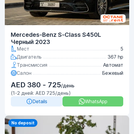
Mercedes-Benz S-Class S450L
Черный 2023
Мест
5
Двигатель
367 hp
Трансмиссия
Автомат
Салон
Бежевый
AED 380 - 725
/день
(1-2 дней: AED 725/день)
Details
WhatsApp
Priority
No deposit