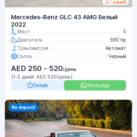
Mercedes-Benz GLC 43 AMG Белый
2022
Мест
5
Двигатель
390 hp
Трансмиссия
Автомат
Салон
Черный
AED 250 - 520
/день
(1-2 дней: AED 520/день)
Details
WhatsApp
Priority
No deposit