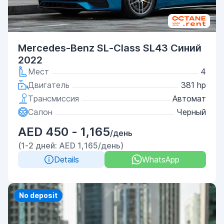
Mercedes-Benz SL-Class SL43 Синий
2022
Мест
4
Двигатель
381 hp
Трансмиссия
Автомат
Салон
Черный
AED 450 - 1,165
/день
(1-2 дней: AED 1,165/день)
Details
WhatsApp
Priority
No deposit