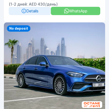
(1-2 дней: AED 430/день)
Details
WhatsApp
Priority
No deposit