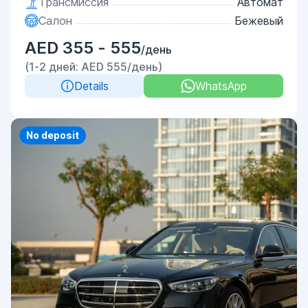
Трансмиссия
Автомат
Салон
Бежевый
AED 355 - 555
/день
(1-2 дней: AED 555/день)
Details
WhatsApp
Priority
No deposit