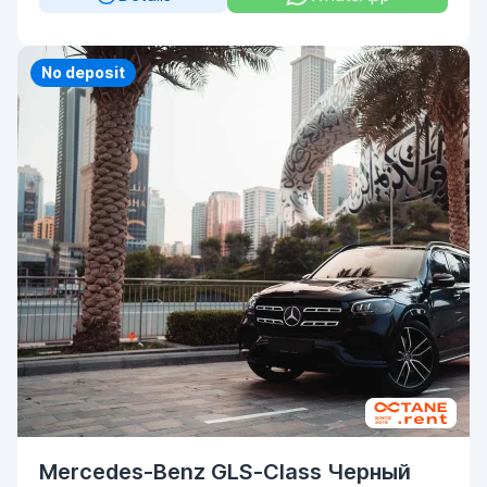
Priority
No deposit
Mercedes-Benz GLS-Class Черный