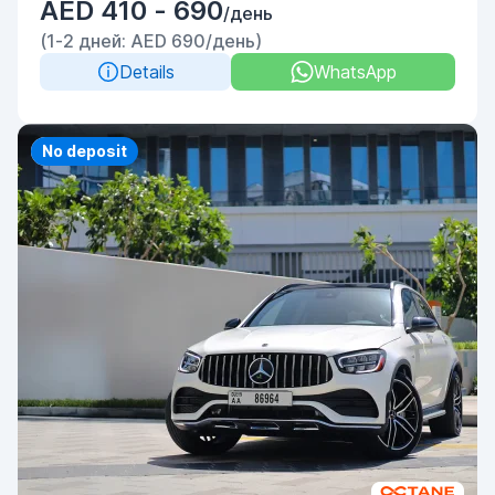
AED 410 - 690
/день
(1-2 дней: AED 690/день)
Details
WhatsApp
Priority
No deposit