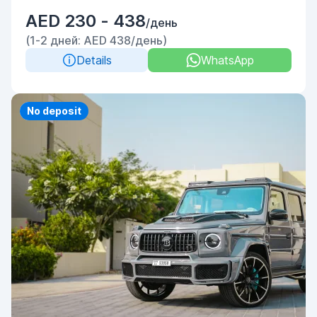
AED 230 - 438
/день
(1-2 дней: AED 438/день)
Details
WhatsApp
Priority
No deposit