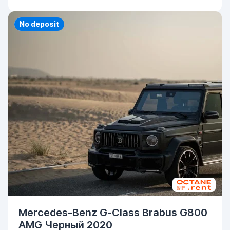
Priority
No deposit
Mercedes-Benz G-Class Brabus G800
AMG Черный 2020