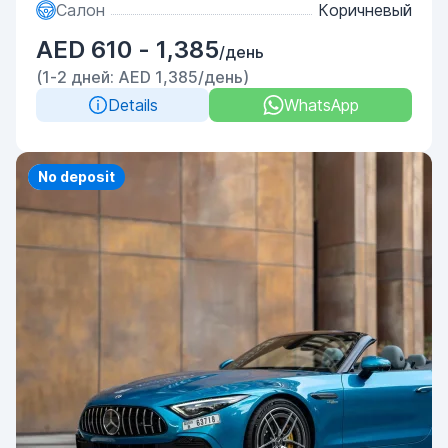
Салон
Коричневый
AED 610 - 1,385
/день
(1-2 дней: AED 1,385/день)
Details
WhatsApp
Priority
No deposit