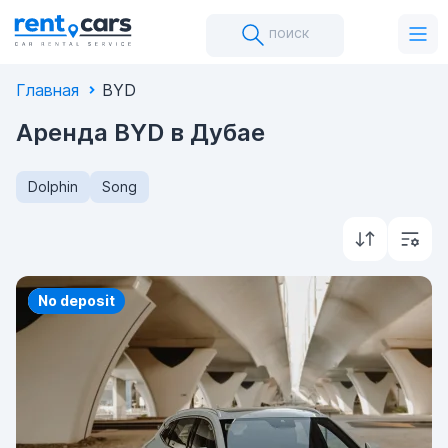
поиск
Главная
BYD
Аренда BYD в Дубае
Dolphin
Song
Priority
No deposit