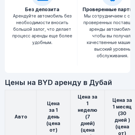
Без депозита
Проверенные партн
Арендуйте автомобиль без
Мы сотрудничаем с се
необходимости вносить
проверенных поставщи
большой залог, что делает
аренды автомобилей
процесс аренды еще более
чтобы вы получали
удобным.
качественные машины
высокий уровень
обслуживания.
Цены на BYD аренду в Дубай
Цена за
Цена за
Цена
1
1 месяц
за 1
неделю
(30
авто
день
(7
дней )
(цена
дней)
(цена
от)
(цена
от)