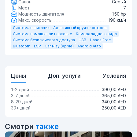
Салон
Серый
Мест
7
Мощность двигателя
150 hp
Макс. скорость
190 км/ч
Система навигации
Адаптивный круиз-контроль
Система помощи при парковке
Камера заднего вида
Система безключевого доступа
USB
Hands Free
Bluetooth
ESP
Car Play (Apple)
Android Auto
Цены
Доп. услуги
Условия
1-2 дней
390,00 AED
3-7 дней
365,00 AED
8-29 дней
340,00 AED
30+ дней
250,00 AED
Смотри
также