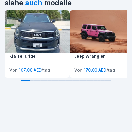
siehe
auch
modelle
Kia Telluride
Jeep Wrangler
Von
167,00 AED
/tag
Von
170,00 AED
/tag