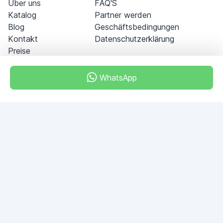
Über uns
FAQ'S
Katalog
Partner werden
Blog
Geschäftsbedingungen
Kontakt
Datenschutzerklärung
Preise
WhatsApp
Dubai - Al Khabeesi
ALBAHAR building
Office 101-33
+971-56-505-8555
Haben Sie noch Fragen?
Schreiben Sie uns!