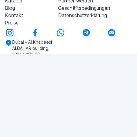
Katalog
Partner werden
Blog
Geschäftsbedingungen
Kontakt
Datenschutzerklärung
Preise
Dubai - Al Khabeesi
ALBAHAR building
Office 101-33
+971-56-505-8555
Haben Sie noch Fragen?
Schreiben Sie uns!