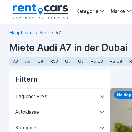
Kategorie
Marke
Hauptseite
Audi
A7
Miete Audi A7 in der Dubai
A3
A6
Q8
RS3
Q7
Q3
RS Q3
RS Q8
R
Filtern
Priorit
No dep
Täglicher Preis
Autoklasse
Kategorie