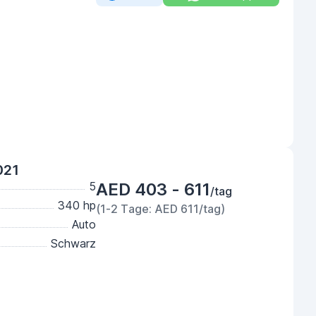
021
5
AED 403 - 611
/tag
340 hp
(1-2 Tage: AED 611/tag)
Auto
Schwarz