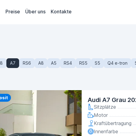
Preise
Über uns
Kontakte
8
A7
RS6
A8
A5
RS4
RS5
S5
Q4 e-tron
y
osit
Audi A7 Grau 2
Sitzplätze
Motor
Kraftübertragung
Innenfarbe