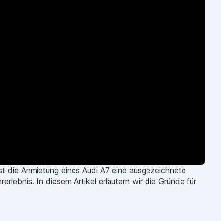
st die Anmietung eines Audi A7 eine ausgezeichnete
rlebnis. In diesem Artikel erläutern wir die Gründe für