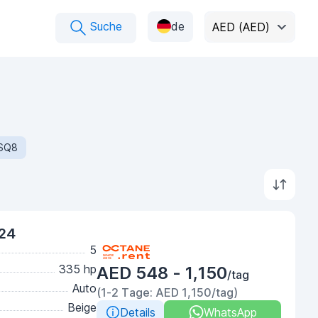
Suche
de
AED (AED)
SQ8
024
5
335 hp
AED 548 - 1,150
/tag
Auto
(1-2 Tage: AED 1,150/tag)
Beige
Details
WhatsApp