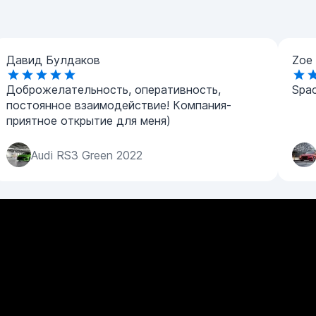
Давид Булдаков
Zoe 
Доброжелательность, оперативность,
Spac
постоянное взаимодействие! Компания-
приятное открытие для меня)
Audi RS3 Green 2022