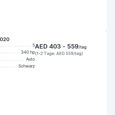
2020
5
AED 403 - 559
/tag
340 hp
(1-2 Tage: AED 559/tag)
Auto
Schwarz