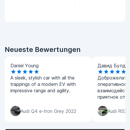
Neueste Bewertungen
Daniel Young
Давид Булда
A sleek, stylish car with all the
Доброжелател
trappings of a modern EV with
оперативност
impressive range and agility.
взаимодейств
приятное отк
Audi Q4 e-tron Grey 2022
Audi RS3 