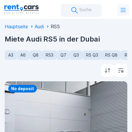
Suche
Hauptseite
Audi
RS5
Miete Audi RS5 in der Dubai
A3
A6
Q8
RS3
Q7
Q3
RS Q3
RS Q8
R8
Priority
No deposit