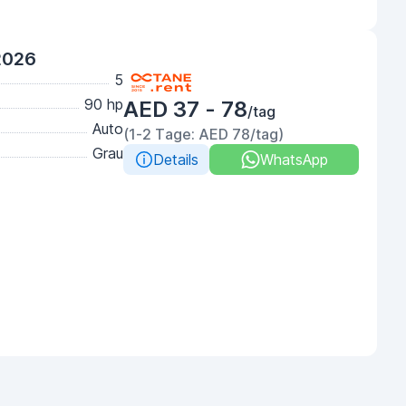
2026
5
90 hp
AED 37 - 78
/tag
Auto
(1-2 Tage: AED 78/tag)
Grau
Details
WhatsApp