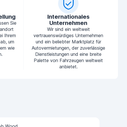
ellung
Internationales
Unternehmen
ssen Sie
tandort
Wir sind ein weltweit
ei Ihrem
vertrauenswürdiges Unternehmen
 ab, um
und ein beliebter Marktplatz für
uem wie
Autovermietungen, der zuverlässige
n.
Dienstleistungen und eine breite
Palette von Fahrzeugen weltweit
anbietet.
ob Wood