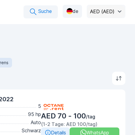
Suche
de
AED (AED)
rens
 2022
5
95 hp
AED 70 - 100
/tag
Auto
(1-2 Tage: AED 100/tag)
Schwarz
Details
WhatsApp