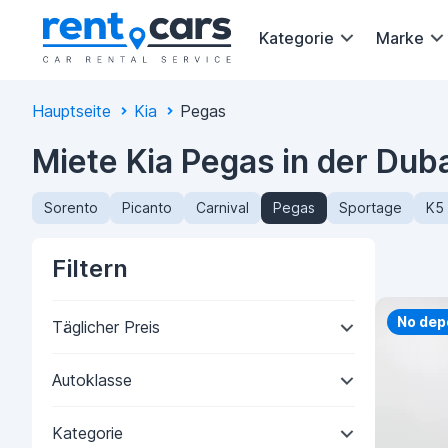
Kategorie
Marke
Hauptseite
Kia
Pegas
Miete Kia Pegas in der Dub
Sorento
Picanto
Carnival
Pegas
Sportage
K5
Filtern
Priorit
No dep
Täglicher Preis
Autoklasse
Kategorie