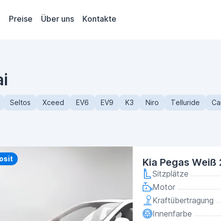
Preise
Über uns
Kontakte
ai
Seltos
Xceed
EV6
EV9
K3
Niro
Telluride
Ca
y
osit
Kia Pegas Weiß
Sitzplätze
Motor
Kraftübertragung
Innenfarbe