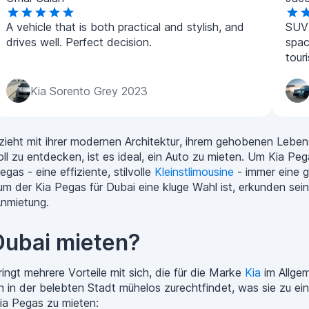
A vehicle that is both practical and stylish, and
SUV 
drives well. Perfect decision.
spac
tour
Kia Sorento Grey 2023
ieht mit ihrer modernen Architektur, ihrem gehobenen Lebensst
zu entdecken, ist es ideal, ein Auto zu mieten. Um Kia Pega
as - eine effiziente, stilvolle
Kleinstlimousine
- immer eine g
um der Kia Pegas für Dubai eine kluge Wahl ist, erkunden sein
Anmietung.
Dubai mieten?
ingt mehrere Vorteile mit sich, die für die Marke
Kia
im Allgem
h in der belebten Stadt mühelos zurechtfindet, was sie zu eine
Kia Pegas zu mieten: