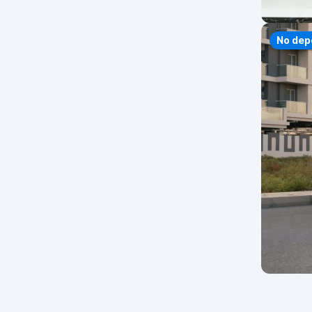
No dep