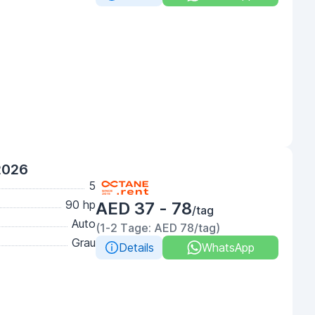
2026
5
90 hp
AED 37 - 78
/tag
Auto
(1-2 Tage: AED 78/tag)
Grau
Details
WhatsApp