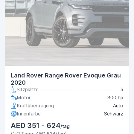
Land Rover Range Rover Evoque Grau
2020
Sitzplätze
5
Motor
300 hp
Kraftübertragung
Auto
Innenfarbe
Schwarz
AED 351 - 624
/tag
(1-2 Tage: AED 624/tag)