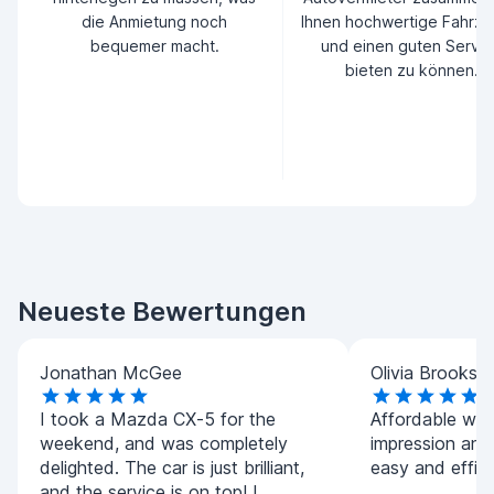
die Anmietung noch
Ihnen hochwertige Fahrz
bequemer macht.
und einen guten Servic
bieten zu können.
Neueste Bewertungen
Jonathan McGee
Olivia Brooks
I took a Mazda CX-5 for the
Affordable whil
weekend, and was completely
impression and
delighted. The car is just brilliant,
easy and effici
and the service is on top! I