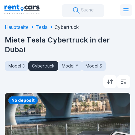
Suche
Hauptseite
Tesla
Cybertruck
Miete Tesla Cybertruck in der
Dubai
Model 3
Cybertruck
Model Y
Model S
Priority
No deposit