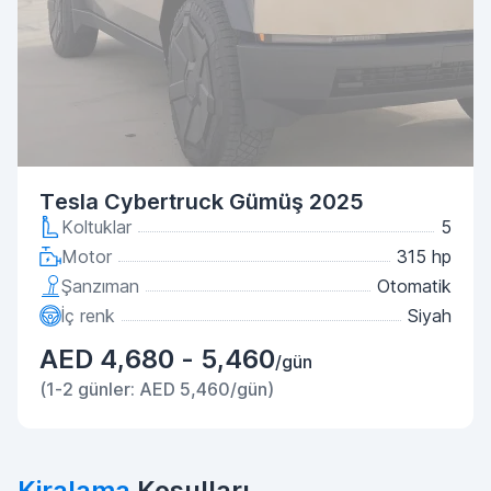
Tesla Cybertruck Gümüş 2025
Koltuklar
5
Motor
315 hp
Şanzıman
Otomatik
İç renk
Siyah
AED 4,680 - 5,460
/gün
(1-2 günler: AED 5,460/gün)
Kiralama
Koşulları