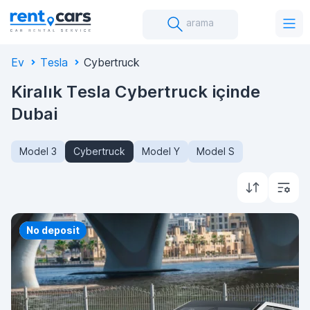
arama
Ev
Tesla
Cybertruck
Kiralık Tesla Cybertruck içinde
Dubai
Model 3
Cybertruck
Model Y
Model S
Priority
No deposit