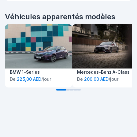
Véhicules apparentés modèles
BMW 1-Series
Mercedes-Benz A-Class
De
225,00 AED
/jour
De
200,00 AED
/jour