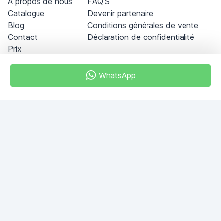
À propos de nous
FAQ'S
Catalogue
Devenir partenaire
Blog
Conditions générales de vente
Contact
Déclaration de confidentialité
Prix
WhatsApp
Dubai - Al Khabeesi
ALBAHAR building
Office 101-33
+971-56-505-8555
Si vous avez des questions, écrivez-nous!