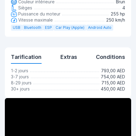
Couleur intérieure
Brun
Sièges
4
Puissance du moteur
255 hp
Vitesse maximale
250 km/h
USB
Bluetooth
ESP
Car Play (Apple)
Android Auto
Tarification
Extras
Conditions
1-2 jours
793,00 AED
3-7 jours
754,00 AED
8-29 jours
715,00 AED
30+ jours
450,00 AED