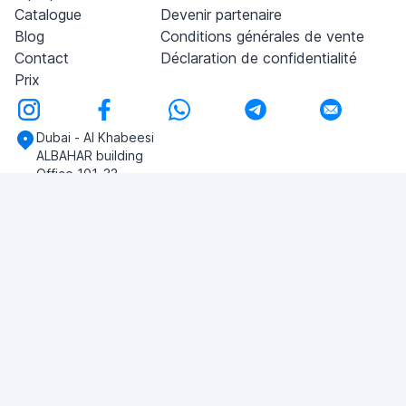
Catalogue
Devenir partenaire
Blog
Conditions générales de vente
Contact
Déclaration de confidentialité
Prix
Dubai - Al Khabeesi
ALBAHAR building
Office 101-33
+971-56-505-8555
Si vous avez des questions, écrivez-nous!
POSER UNE QUESTION