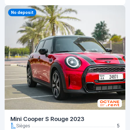
Priority
No deposit
Mini Cooper S Rouge 2023
Sièges
5