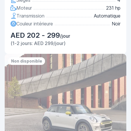
Sièges
4
Moteur
231 hp
Transmission
Automatique
Couleur intérieure
Noir
AED 202 - 299
/jour
(1-2 jours: AED 299/jour)
Non disponible