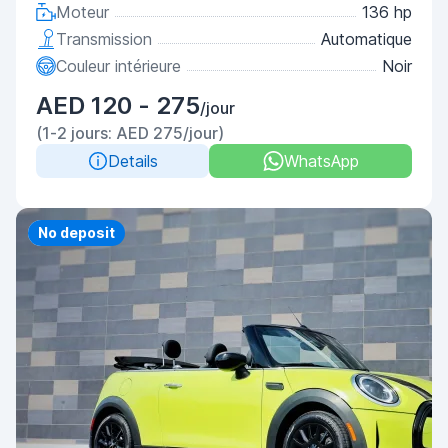
Moteur
136 hp
Transmission
Automatique
Couleur intérieure
Noir
AED 120 - 275
/jour
(1-2 jours: AED 275/jour)
Details
WhatsApp
Priority
No deposit