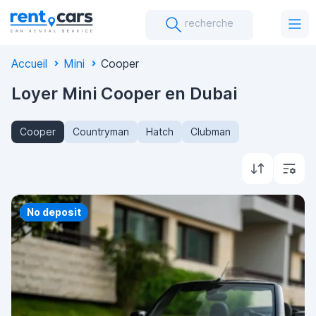
recherche
Accueil
Mini
Cooper
Loyer Mini Cooper en Dubai
Cooper
Countryman
Hatch
Clubman
Priority
No deposit