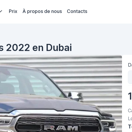
Prix
À propos de nous
Contacts
s 2022 en Dubai
D
C
L
T