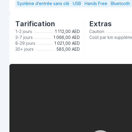
Système d'entrée sans clé
USB
Hands Free
Bluetooth
Tarification
Extras
1-2 jours
1 112,00 AED
Caution
3-7 jours
1 066,00 AED
Coût par km suppléme
8-29 jours
1 021,00 AED
30+ jours
585,00 AED