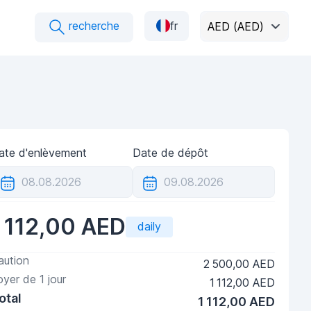
recherche
fr
AED (AED)
ate d'enlèvement
Date de dépôt
1 112,00 AED
daily
aution
2 500,00 AED
oyer de
1
jour
1 112,00 AED
otal
1 112,00 AED