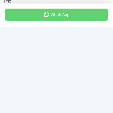
Prix
WhatsApp
Dubai - Al Khabeesi
ALBAHAR building
Office 101-33
+971-56-505-8555
Si vous avez des questions, écrivez-nous!
POSER UNE QUESTION
© 2026 RDC Portal L.L.C