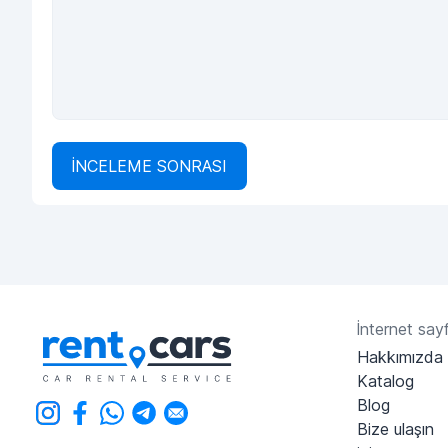
İNCELEME SONRASI
İnternet sayf
Hakkımızda
Katalog
Blog
Bize ulaşın