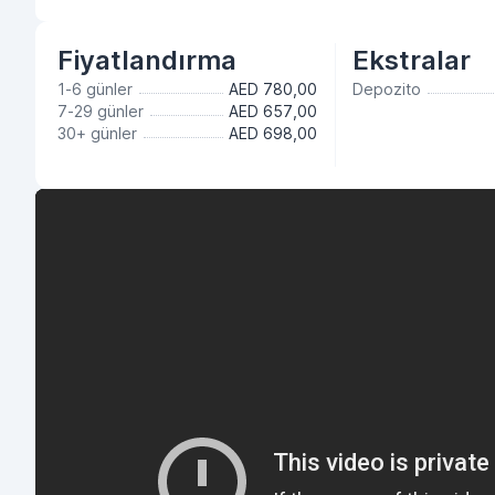
Fiyatlandırma
Ekstralar
1-6 günler
AED 780,00
Depozito
7-29 günler
AED 657,00
30+ günler
AED 698,00