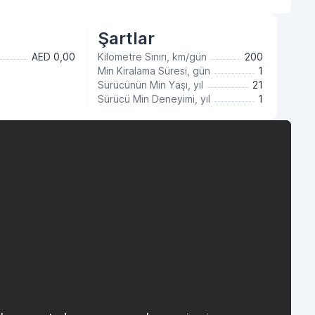
Şartlar
AED 0,00
Kilometre Sınırı, km/gün
200
Min Kiralama Süresi, gün
1
Sürücünün Min Yaşı, yıl
21
Sürücü Min Deneyimi, yıl
1