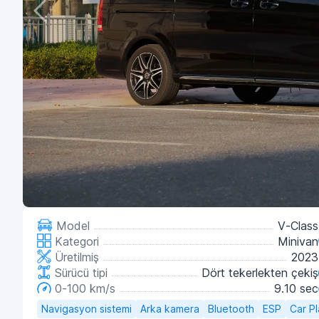
Model
V-Class
Kategori
Minivan
Üretilmiş
2023
Sürücü tipi
Dört tekerlekten çekiş
0-100 km/s
9.10 sec
Navigasyon sistemi
Arka kamera
Bluetooth
ESP
Car Pl