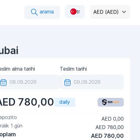
arama
tr
AED (AED)
ubai
slim alma tarihi
Teslim tarihi
AED 780,00
daily
epozito
AED 0,00
ralık
1
gün
AED 780,00
oplam
AED 780,00