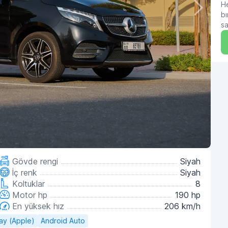
He
bı
sa
Gövde rengi
Siyah
İç renk
Siyah
Koltuklar
8
Motor hp
190 hp
En yüksek hız
206 km/h
ay (Apple)
Android Auto