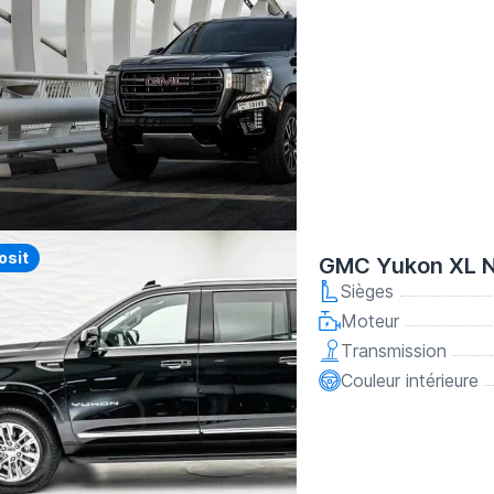
y
osit
GMC Yukon XL N
Sièges
Moteur
Transmission
Couleur intérieure