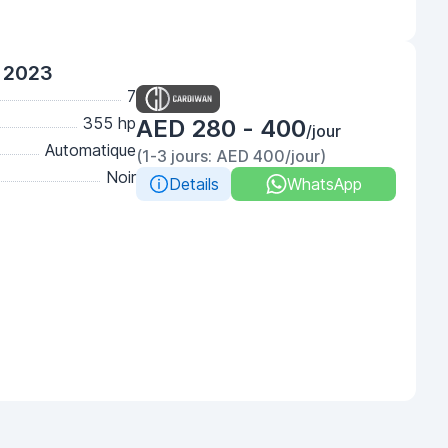
 2023
7
355 hp
AED 280 - 400
/jour
Automatique
(1-3 jours: AED 400/jour)
Noir
Details
WhatsApp