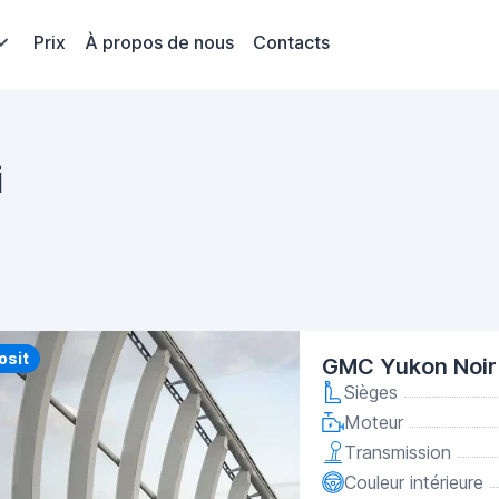
Prix
À propos de nous
Contacts
i
y
osit
GMC Yukon Noir
Sièges
Moteur
Transmission
Couleur intérieure