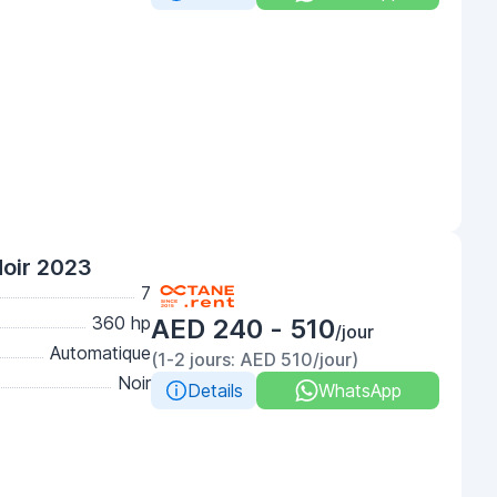
oir 2023
7
360 hp
AED 240 - 510
/jour
Automatique
(1-2 jours: AED 510/jour)
Noir
Details
WhatsApp