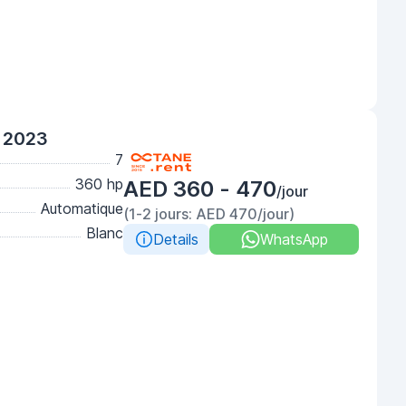
 2023
7
360 hp
AED 360 - 470
/jour
Automatique
(1-2 jours: AED 470/jour)
Blanc
Details
WhatsApp