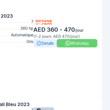
 2023
7
360 hp
AED 360 - 470
/jour
Automatique
(1-2 jours: AED 470/jour)
Gris
Details
WhatsApp
li Bleu 2023