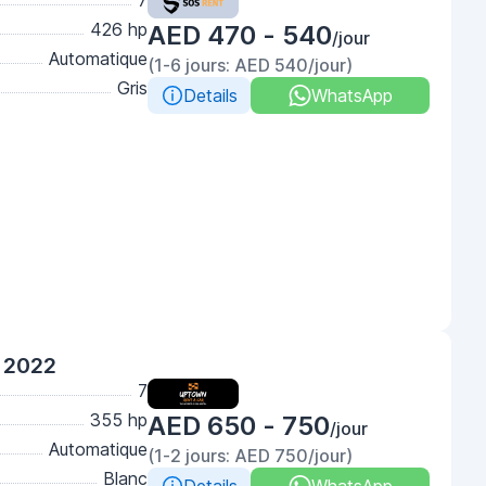
7
426 hp
AED 470 - 540
/jour
Automatique
(1-6 jours: AED 540/jour)
Gris
Details
WhatsApp
 2022
7
355 hp
AED 650 - 750
/jour
Automatique
(1-2 jours: AED 750/jour)
Blanc