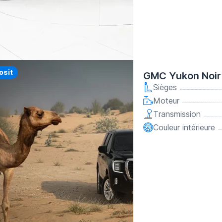
y
osit
GMC Yukon Noir
Sièges
Moteur
Transmission
Couleur intérieure