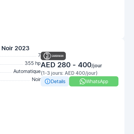
Noir 2023
7
355 hp
AED 280 - 400
/jour
Automatique
(1-3 jours: AED 400/jour)
Noir
Details
WhatsApp