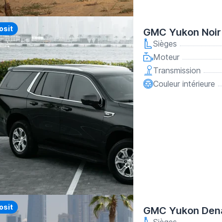
y
osit
GMC Yukon Noir
Sièges
Moteur
Transmission
Couleur intérieure
osit
GMC Yukon Dena