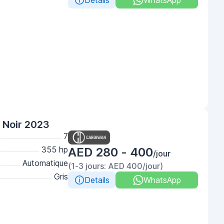
Details
WhatsApp
Noir 2023
7
355 hp
AED 280 - 400
/jour
Automatique
(1-3 jours: AED 400/jour)
Gris
Details
WhatsApp