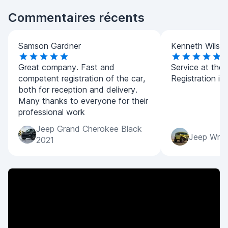
Commentaires récents
Samson Gardner
Kenneth Wilso
Great company. Fast and
Service at the h
competent registration of the car,
Registration is 
both for reception and delivery.
Many thanks to everyone for their
professional work
Jeep Grand Cherokee Black
Jeep Wran
2021