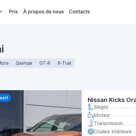
Prix
À propos de nous
Contacts
i
icra
Qashqai
GT-R
X-Trail
y
osit
Nissan Kicks O
Sièges
Moteur
Transmission
Couleur intérieure