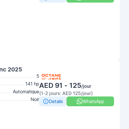
anc 2025
5
141 hp
AED 91 - 125
/jour
Automatique
(1-2 jours: AED 125/jour)
Noir
Details
WhatsApp