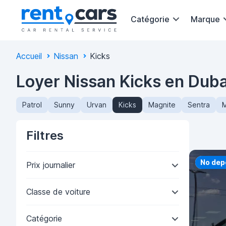
Catégorie
Marque
Accueil
Nissan
Kicks
Loyer Nissan Kicks en Duba
Patrol
Sunny
Urvan
Kicks
Magnite
Sentra
M
Filtres
Priorit
No dep
Prix journalier
Classe de voiture
Catégorie