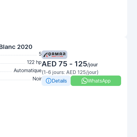
 Blanc 2020
5
122 hp
AED 75 - 125
/jour
Automatique
(1-6 jours: AED 125/jour)
Noir
Details
WhatsApp