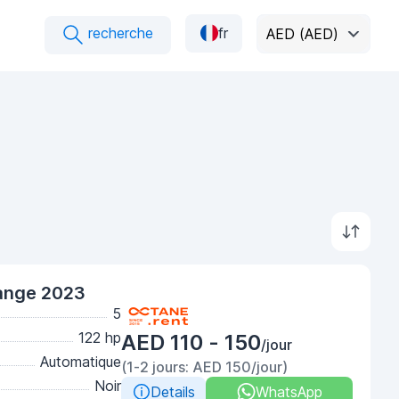
recherche
fr
AED (AED)
range 2023
5
122 hp
AED 110 - 150
/jour
Automatique
(1-2 jours: AED 150/jour)
Noir
Details
WhatsApp