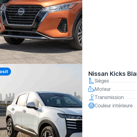
y
osit
Nissan Kicks Bl
Sièges
Moteur
Transmission
Couleur intérieure