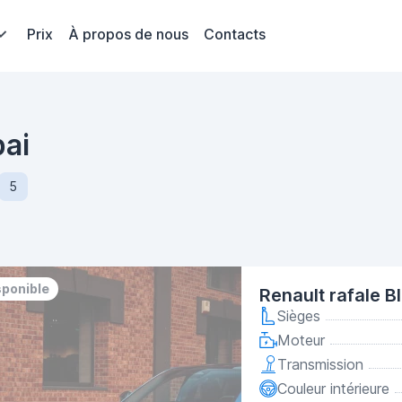
Prix
À propos de nous
Contacts
bai
5
sponible
Renault rafale B
Sièges
Moteur
Transmission
Couleur intérieure