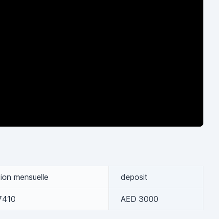
ion mensuelle
deposit
7410
AED 3000