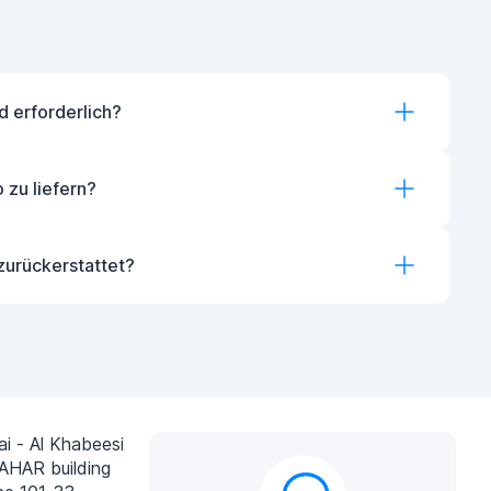
 erforderlich?
o zu liefern?
zurückerstattet?
i - Al Khabeesi
AHAR building