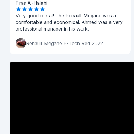
Firas Al-Halabi
Very good rental! The Renault Megane was a
comfortable and economical. Ahmed was a very
professional manager in his work.
Renault Megane E-Tech Red 2022