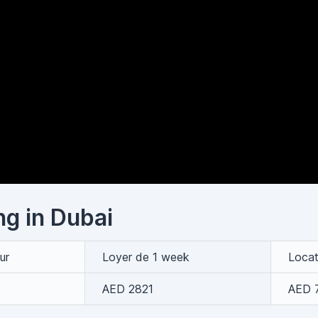
ing in Dubai
ur
Loyer de 1 week
Locat
AED 2821
AED 